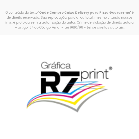
O conteúdo do texto "
Onde Compro Caixa Delivery para Pizza Guararema
" é
de direito reservado. Sua reprodução, parcial ou total, mesmo citando nossos
links, é proibida sem a autorização do autor. Crime de violação de direito autoral
– artigo 184 do Código Penal –
Lei 9610/98 - Lei de direitos autorais
.