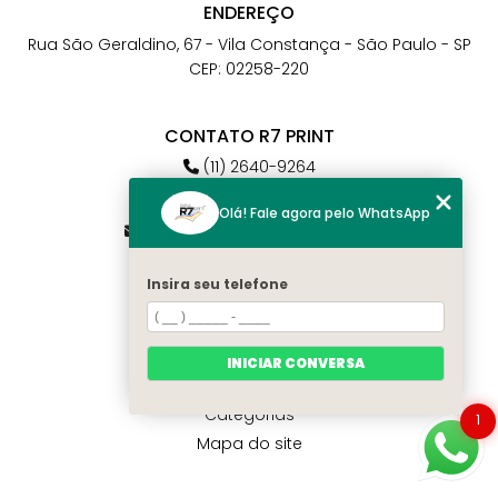
ENDEREÇO
Rua São Geraldino, 67 - Vila Constança - São Paulo - SP
CEP: 02258-220
CONTATO R7 PRINT
(11) 2640-9264
(11) 98784-6664
Olá! Fale agora pelo WhatsApp
atendimento@r7print.com.br
Insira seu telefone
MENU
Home
Quem somos
INICIAR CONVERSA
Contato
Categorias
1
Mapa do site