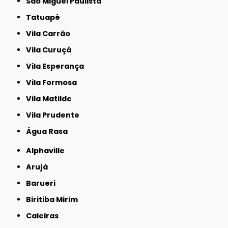
São Miguel Paulista
Tatuapé
Vila Carrão
Vila Curuçá
Vila Esperança
Vila Formosa
Vila Matilde
Vila Prudente
Água Rasa
Alphaville
Arujá
Barueri
Biritiba Mirim
Caieiras