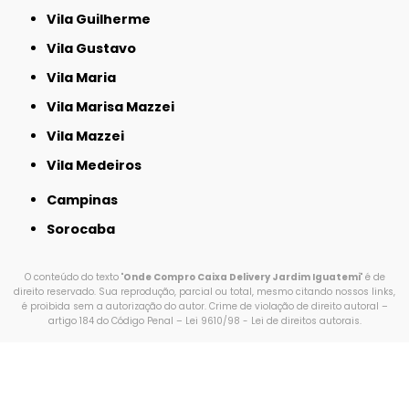
Vila Guilherme
Vila Gustavo
Vila Maria
Vila Marisa Mazzei
Vila Mazzei
Vila Medeiros
Campinas
Sorocaba
O conteúdo do texto "
Onde Compro Caixa Delivery Jardim Iguatemi
" é de
direito reservado. Sua reprodução, parcial ou total, mesmo citando nossos links,
é proibida sem a autorização do autor. Crime de violação de direito autoral –
artigo 184 do Código Penal –
Lei 9610/98 - Lei de direitos autorais
.