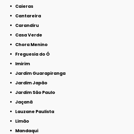
Caieras
Cantareira
Carandiru
Casa Verde
Chora Menino
Freguesia do Ó
Imirim
Jardim Guarapiranga
Jardim Japão
Jardim São Paulo
Jaçanã
Lauzane Paulista
Limão
Mandaqui