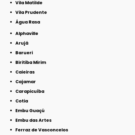
Vila Matilde
Vila Prudente
Água Rasa
Alphaville
Arujá
Barueri
Biritiba Mirim
Caieiras
Cajamar
Carapicuíba
Cotia
Embu Guaçú
Embu das Artes
Ferraz de Vasconcelos