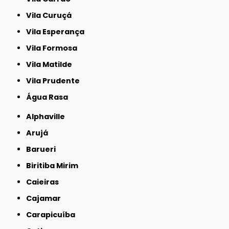
Vila Curuçá
Vila Esperança
Vila Formosa
Vila Matilde
Vila Prudente
Água Rasa
Alphaville
Arujá
Barueri
Biritiba Mirim
Caieiras
Cajamar
Carapicuíba