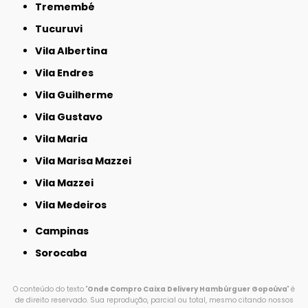
Tremembé
Tucuruvi
Vila Albertina
Vila Endres
Vila Guilherme
Vila Gustavo
Vila Maria
Vila Marisa Mazzei
Vila Mazzei
Vila Medeiros
Campinas
Sorocaba
O conteúdo do texto "
Onde Compro Caixa Delivery Hambúrguer Gopoúva
" é
de direito reservado. Sua reprodução, parcial ou total, mesmo citando nossos