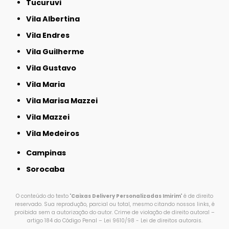
Tucuruvi
Vila Albertina
Vila Endres
Vila Guilherme
Vila Gustavo
Vila Maria
Vila Marisa Mazzei
Vila Mazzei
Vila Medeiros
Campinas
Sorocaba
O conteúdo do texto "
Caixas Delivery Personalizadas Imirim
" é de direito
reservado. Sua reprodução, parcial ou total, mesmo citando nossos links, é
proibida sem a autorização do autor. Crime de violação de direito autoral –
artigo 184 do Código Penal –
Lei 9610/98 - Lei de direitos autorais
.