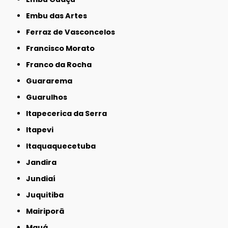
Embu das Artes
Ferraz de Vasconcelos
Francisco Morato
Franco da Rocha
Guararema
Guarulhos
Itapecerica da Serra
Itapevi
Itaquaquecetuba
Jandira
Jundiaí
Juquitiba
Mairiporã
Mauá