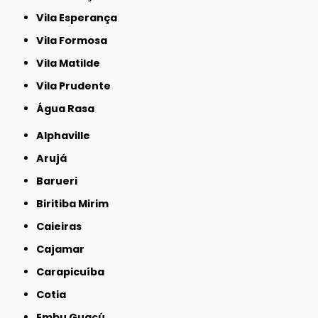
Vila Esperança
Vila Formosa
Vila Matilde
Vila Prudente
Água Rasa
Alphaville
Arujá
Barueri
Biritiba Mirim
Caieiras
Cajamar
Carapicuíba
Cotia
Embu Guaçú