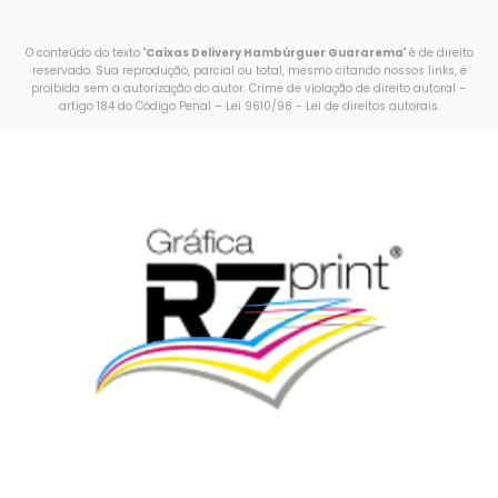
O conteúdo do texto "
Caixas Delivery Hambúrguer Guararema
" é de direito
reservado. Sua reprodução, parcial ou total, mesmo citando nossos links, é
proibida sem a autorização do autor. Crime de violação de direito autoral –
artigo 184 do Código Penal –
Lei 9610/98 - Lei de direitos autorais
.