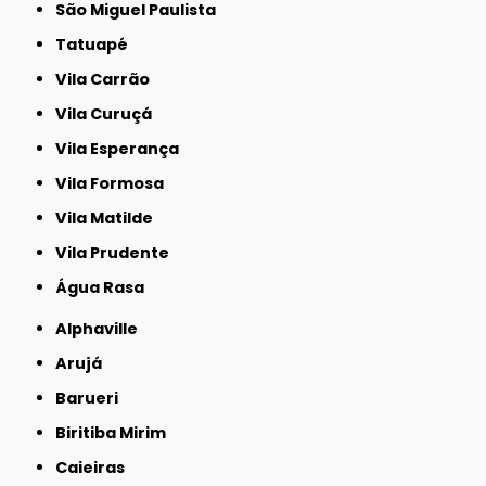
São Miguel Paulista
Tatuapé
Vila Carrão
Vila Curuçá
Vila Esperança
Vila Formosa
Vila Matilde
Vila Prudente
Água Rasa
Alphaville
Arujá
Barueri
Biritiba Mirim
Caieiras