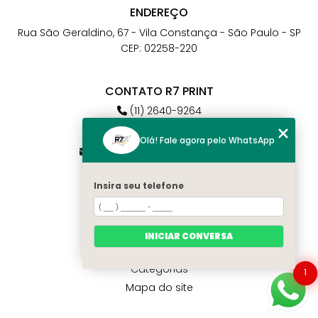
ENDEREÇO
Rua São Geraldino, 67 - Vila Constança - São Paulo - SP
CEP: 02258-220
CONTATO R7 PRINT
(11) 2640-9264
(11) 98784-6664
Olá! Fale agora pelo WhatsApp
atendimento@r7print.com.br
Insira seu telefone
MENU
Home
Quem somos
INICIAR CONVERSA
Contato
Categorias
1
Mapa do site