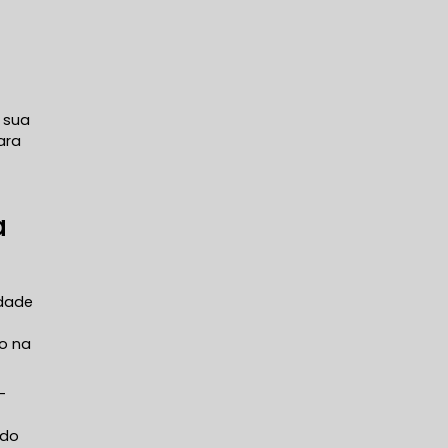
 sua
ara
a
idade
ão na
-
ndo