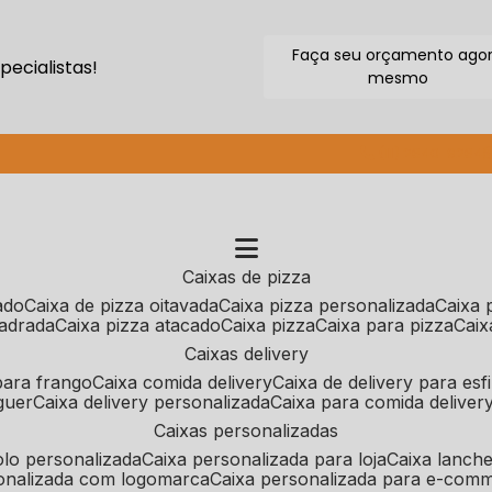
Faça seu orçamento ago
ecialistas!
mesmo
(11) 2640-9264
caixas de pizza
cado
caixa de pizza oitavada
caixa pizza personalizada
caixa
uadrada
caixa pizza atacado
caixa pizza
caixa para pizza
cai
caixas delivery
 para frango
caixa comida delivery
caixa de delivery para esf
guer
caixa delivery personalizada
caixa para comida deliver
caixas personalizadas
bolo personalizada
caixa personalizada para loja
caixa lanch
sonalizada com logomarca
caixa personalizada para e-com