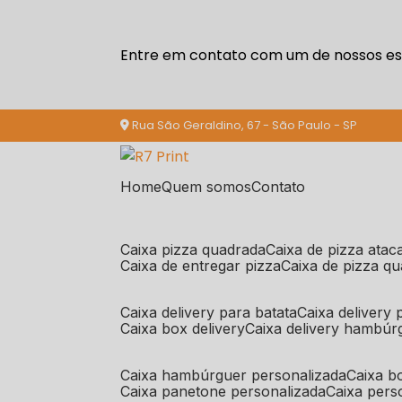
Entre em contato com um de nossos esp
Rua São Geraldino, 67 - São Paulo - SP
Home
Quem somos
Contato
caixa pizza quadrada
caixa de pizza ata
caixa de entregar pizza
caixa de pizza q
caixa delivery para batata
caixa delivery
caixa box delivery
caixa delivery hambúr
caixa hambúrguer personalizada
caixa 
caixa panetone personalizada
caixa per