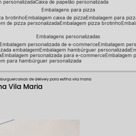
m personalizada
caixa de papelão personalizada
embalagens para pizza
za brotinho
embalagem caixa de pizza
embalagem para pizz
em de pizza personalizada
embalagem pizza brotinho
emba
embalagens personalizadas
embalagem personalizada de e-commerce
embalagem per
alizada embalagem
embalagem hambúrguer personalizada
e
a
embalagem personalizada para e-commerce
embalagem p
em para hambúrguer personalizada
mburguer
caixas de delivery para esfiha vila maria
ha Vila Maria