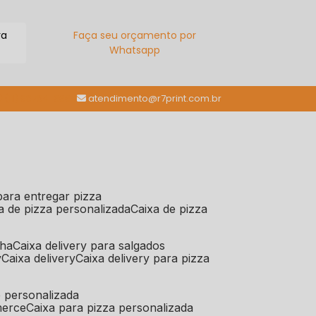
ra
Faça seu orçamento por
Whatsapp
(11) 98784-6664
atendimento@r7print.com.br
 para entregar pizza
xa de pizza personalizada
caixa de pizza
iha
caixa delivery para salgados
y
caixa delivery
caixa delivery para pizza
e personalizada
merce
caixa para pizza personalizada