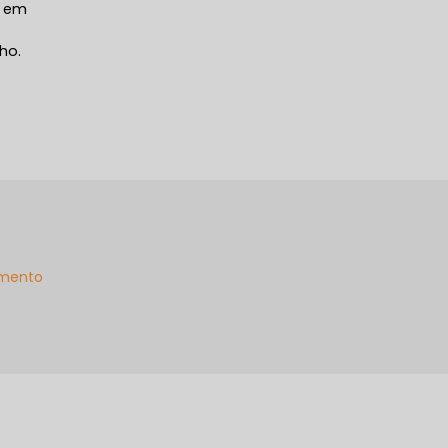
e em
ho.
mento