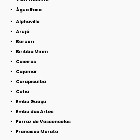
Água Rasa
Alphaville
Arujá
Barueri
Biritiba Mirim
Caieiras
Cajamar
Carapicuíba
Cotia
Embu Guaçú
Embu das Artes
Ferraz de Vasconcelos
Francisco Morato