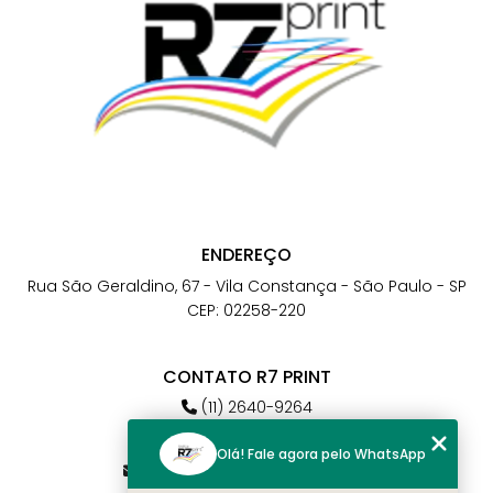
ENDEREÇO
Rua São Geraldino, 67 - Vila Constança - São Paulo - SP
CEP: 02258-220
CONTATO R7 PRINT
(11) 2640-9264
(11) 98784-6664
Olá! Fale agora pelo WhatsApp
atendimento@r7print.com.br