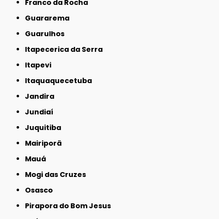
Franco da Rocha
Guararema
Guarulhos
Itapecerica da Serra
Itapevi
Itaquaquecetuba
Jandira
Jundiaí
Juquitiba
Mairiporã
Mauá
Mogi das Cruzes
Osasco
Pirapora do Bom Jesus