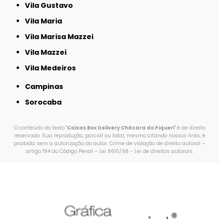
Vila Gustavo
Vila Maria
Vila Marisa Mazzei
Vila Mazzei
Vila Medeiros
Campinas
Sorocaba
O conteúdo do texto "
Caixas Box Delivery Chácara do Piqueri
" é de direito
reservado. Sua reprodução, parcial ou total, mesmo citando nossos links, é
proibida sem a autorização do autor. Crime de violação de direito autoral –
artigo 184 do Código Penal –
Lei 9610/98 - Lei de direitos autorais
.