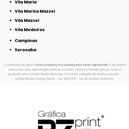
Vila Maria
Vila Marisa Mazzei
Vila Mazzei
Vila Medeiros
Campinas
Sorocaba
O conteúdo do texto "
Caixa Delivery Personalizada Valor Alphaville
" é de direito
reservado. Sua reprodução, parcial ou total, mesmo citando nossos links, é
proibida sem a autorização do autor. Crime de violação de direito autoral –
artigo 184 do Código Penal –
Lei 9610/98 - Lei de direitos autorais
.