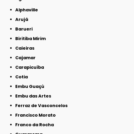
Alphaville
Arujá
Barueri
Biritiba Mirim
Caieiras
Cajamar
Carapicuíba
Cotia
Embu Guaçú
Embu das Artes
Ferraz de Vasconcelos
Francisco Morato
Franco da Rocha