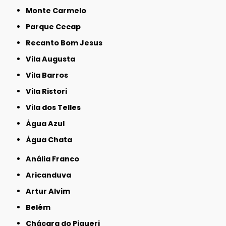
Monte Carmelo
Parque Cecap
Recanto Bom Jesus
Vila Augusta
Vila Barros
Vila Ristori
Vila dos Telles
Água Azul
Água Chata
Anália Franco
Aricanduva
Artur Alvim
Belém
Chácara do Piqueri