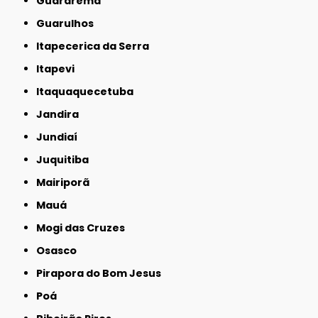
Guararema
Guarulhos
Itapecerica da Serra
Itapevi
Itaquaquecetuba
Jandira
Jundiaí
Juquitiba
Mairiporã
Mauá
Mogi das Cruzes
Osasco
Pirapora do Bom Jesus
Poá