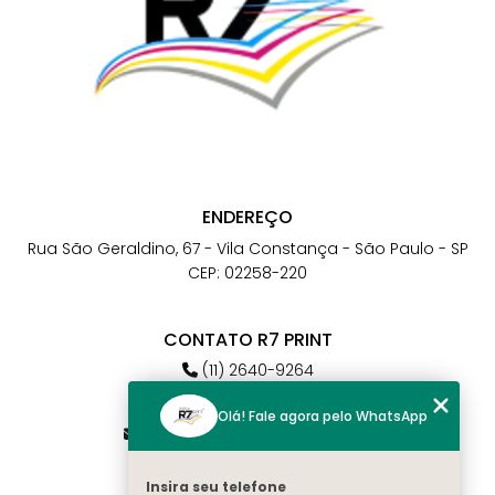
ENDEREÇO
Rua São Geraldino, 67 - Vila Constança - São Paulo - SP
CEP: 02258-220
CONTATO R7 PRINT
(11) 2640-9264
(11) 98784-6664
Olá! Fale agora pelo WhatsApp
atendimento@r7print.com.br
Insira seu telefone