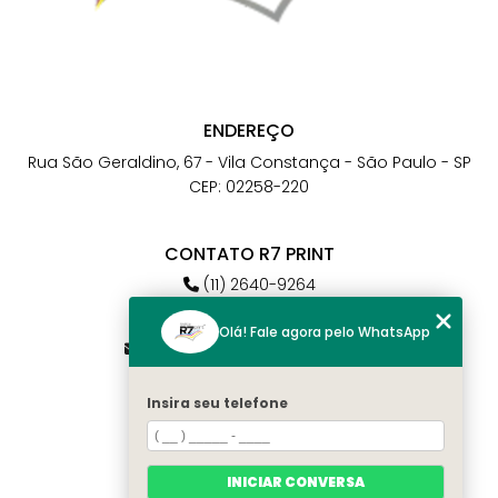
ENDEREÇO
Rua São Geraldino, 67 - Vila Constança - São Paulo - SP
CEP: 02258-220
CONTATO R7 PRINT
(11) 2640-9264
(11) 98784-6664
Olá! Fale agora pelo WhatsApp
atendimento@r7print.com.br
Insira seu telefone
MENU
Home
Quem somos
INICIAR CONVERSA