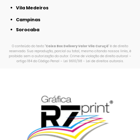
Vila Medeiros
Campinas
Sorocaba
O conteúdo do texto "
Caixa Box Delivery Valor Vila Curuçá
" é de direito
reservado. Sua reprodução, parcial ou total, mesmo citando nossos links, é
proibida sem a autorização do autor. Crime de violação de direito autoral –
artigo 184 do Código Penal –
Lei 9610/98 - Lei de direitos autorais
.