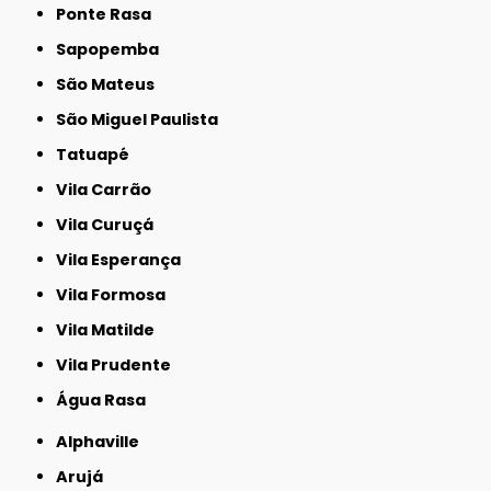
Ponte Rasa
Sapopemba
São Mateus
São Miguel Paulista
Tatuapé
Vila Carrão
Vila Curuçá
Vila Esperança
Vila Formosa
Vila Matilde
Vila Prudente
Água Rasa
Alphaville
Arujá