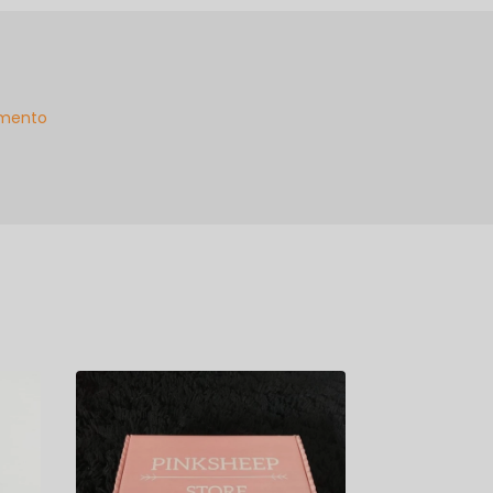
mento