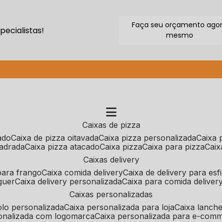
Faça seu orçamento ago
ecialistas!
mesmo
(11) 2640-9264
caixas de pizza
cado
caixa de pizza oitavada
caixa pizza personalizada
caixa
uadrada
caixa pizza atacado
caixa pizza
caixa para pizza
cai
caixas delivery
 para frango
caixa comida delivery
caixa de delivery para esf
guer
caixa delivery personalizada
caixa para comida deliver
caixas personalizadas
bolo personalizada
caixa personalizada para loja
caixa lanch
sonalizada com logomarca
caixa personalizada para e-com