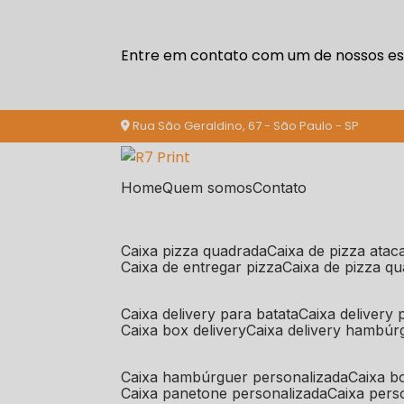
Entre em contato com um de nossos esp
Rua São Geraldino, 67 - São Paulo - SP
Home
Quem somos
Contato
caixa pizza quadrada
caixa de pizza ata
caixa de entregar pizza
caixa de pizza q
caixa delivery para batata
caixa delivery
caixa box delivery
caixa delivery hambúr
caixa hambúrguer personalizada
caixa 
caixa panetone personalizada
caixa per