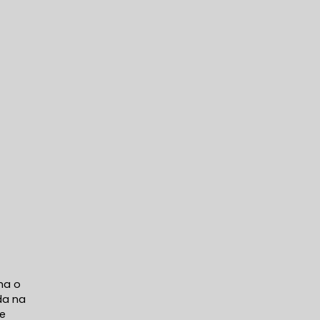
ha o
da na
de