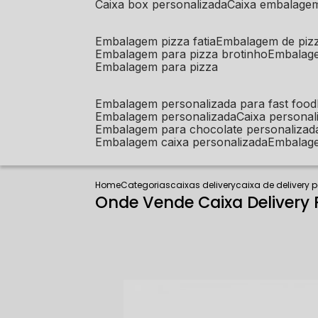
caixa box personalizada
caixa embalage
embalagem pizza fatia
embalagem de piz
embalagem para pizza brotinho
embalag
embalagem para pizza
embalagem personalizada para fast food
embalagem personalizada
caixa person
embalagem para chocolate personalizad
embalagem caixa personalizada
embalag
Home
Categorias
caixas delivery
caixa de delivery 
Onde Vende Caixa Delivery 