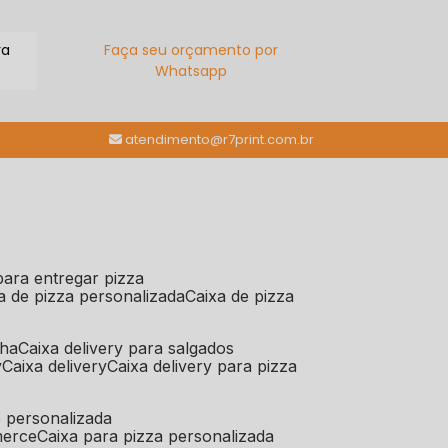
ra
Faça seu orçamento por
Whatsapp
(11) 98784-6664
atendimento@r7print.com.br
 para entregar pizza
xa de pizza personalizada
caixa de pizza
iha
caixa delivery para salgados
y
caixa delivery
caixa delivery para pizza
e personalizada
merce
caixa para pizza personalizada