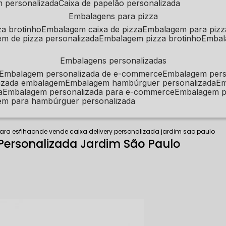
m personalizada
caixa de papelão personalizada
embalagens para pizza
za brotinho
embalagem caixa de pizza
embalagem para pizz
em de pizza personalizada
embalagem pizza brotinho
emba
embalagens personalizadas
embalagem personalizada de e-commerce
embalagem per
alizada embalagem
embalagem hambúrguer personalizada
e
a
embalagem personalizada para e-commerce
embalagem p
em para hambúrguer personalizada
para esfiha
onde vende caixa delivery personalizada jardim sao paulo
Personalizada Jardim São Paulo