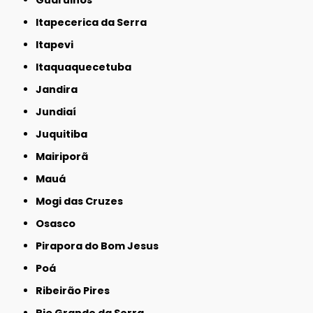
Itapecerica da Serra
Itapevi
Itaquaquecetuba
Jandira
Jundiaí
Juquitiba
Mairiporã
Mauá
Mogi das Cruzes
Osasco
Pirapora do Bom Jesus
Poá
Ribeirão Pires
Rio Grande da Serra