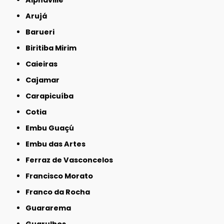
Arujá
Barueri
Biritiba Mirim
Caieiras
Cajamar
Carapicuíba
Cotia
Embu Guaçú
Embu das Artes
Ferraz de Vasconcelos
Francisco Morato
Franco da Rocha
Guararema
Guarulhos