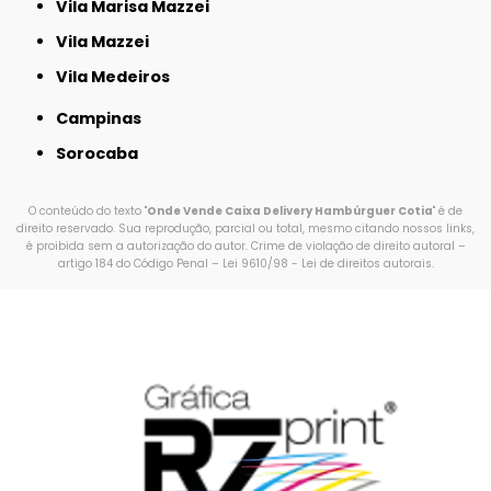
Vila Marisa Mazzei
Vila Mazzei
Vila Medeiros
Campinas
Sorocaba
O conteúdo do texto "
Onde Vende Caixa Delivery Hambúrguer Cotia
" é de
direito reservado. Sua reprodução, parcial ou total, mesmo citando nossos links,
é proibida sem a autorização do autor. Crime de violação de direito autoral –
artigo 184 do Código Penal –
Lei 9610/98 - Lei de direitos autorais
.