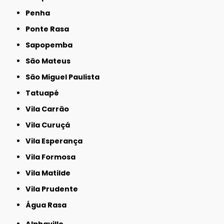
Penha
Ponte Rasa
Sapopemba
São Mateus
São Miguel Paulista
Tatuapé
Vila Carrão
Vila Curuçá
Vila Esperança
Vila Formosa
Vila Matilde
Vila Prudente
Água Rasa
Alphaville