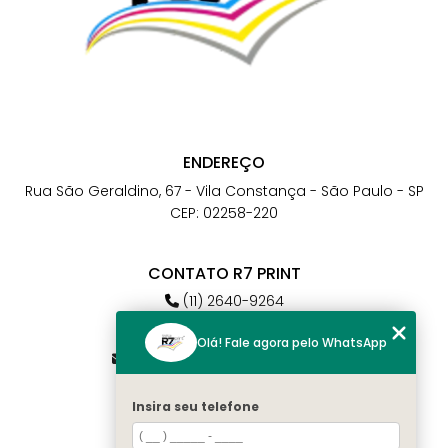
ENDEREÇO
Rua São Geraldino, 67 - Vila Constança - São Paulo - SP
CEP: 02258-220
CONTATO R7 PRINT
(11) 2640-9264
(11) 98784-6664
Olá! Fale agora pelo WhatsApp
atendimento@r7print.com.br
Insira seu telefone
MENU
Home