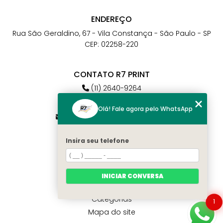
ENDEREÇO
Rua São Geraldino, 67 - Vila Constança - São Paulo - SP
CEP: 02258-220
CONTATO R7 PRINT
(11) 2640-9264
(11) 98784-6664
Olá! Fale agora pelo WhatsApp
atendimento@r7print.com.br
Insira seu telefone
MENU
Home
Quem somos
INICIAR CONVERSA
Contato
Categorias
1
Mapa do site