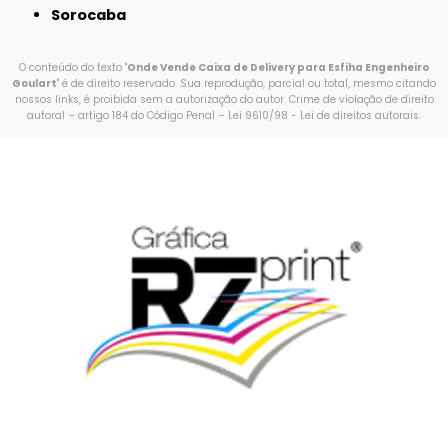
Sorocaba
O conteúdo do texto "
Onde Vende Caixa de Delivery para Esfiha Engenheiro
Goulart
" é de direito reservado. Sua reprodução, parcial ou total, mesmo citando
nossos links, é proibida sem a autorização do autor. Crime de violação de direito
autoral – artigo 184 do Código Penal –
Lei 9610/98 - Lei de direitos autorais
.