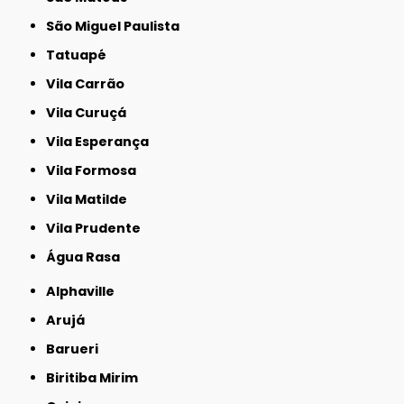
São Miguel Paulista
Tatuapé
Vila Carrão
Vila Curuçá
Vila Esperança
Vila Formosa
Vila Matilde
Vila Prudente
Água Rasa
Alphaville
Arujá
Barueri
Biritiba Mirim