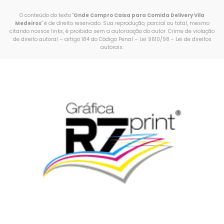
O conteúdo do texto "
Onde Compro Caixa para Comida Delivery Vila
Medeiros
" é de direito reservado. Sua reprodução, parcial ou total, mesmo
citando nossos links, é proibida sem a autorização do autor. Crime de violação
de direito autoral – artigo 184 do Código Penal –
Lei 9610/98 - Lei de direitos
autorais
.