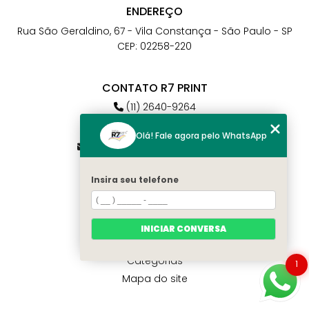
ENDEREÇO
Rua São Geraldino, 67 - Vila Constança - São Paulo - SP
CEP: 02258-220
CONTATO R7 PRINT
(11) 2640-9264
(11) 98784-6664
Olá! Fale agora pelo WhatsApp
atendimento@r7print.com.br
Insira seu telefone
MENU
Home
Quem somos
INICIAR CONVERSA
Contato
Categorias
1
Mapa do site