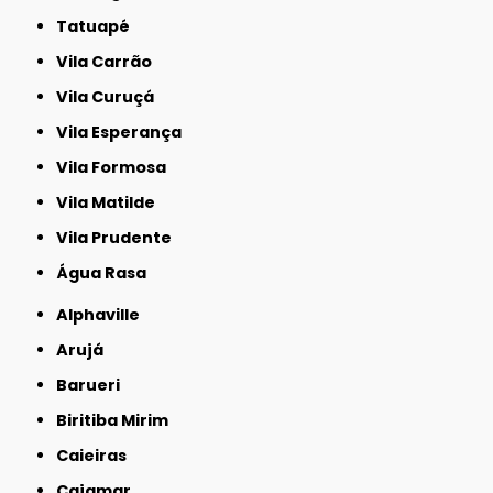
Tatuapé
Vila Carrão
Vila Curuçá
Vila Esperança
Vila Formosa
Vila Matilde
Vila Prudente
Água Rasa
Alphaville
Arujá
Barueri
Biritiba Mirim
Caieiras
Cajamar