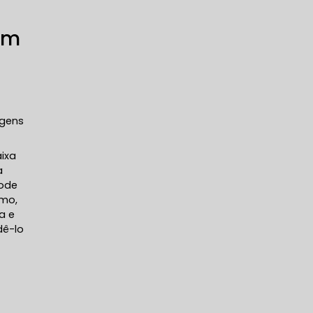
om
agens
aixa
a
pode
amo,
a e
dê-lo