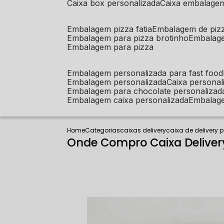
caixa box personalizada
caixa embalage
embalagem pizza fatia
embalagem de piz
embalagem para pizza brotinho
embalag
embalagem para pizza
embalagem personalizada para fast food
embalagem personalizada
caixa person
embalagem para chocolate personalizad
embalagem caixa personalizada
embalag
Home
Categorias
caixas delivery
caixa de delivery 
Onde Compro Caixa Deliver