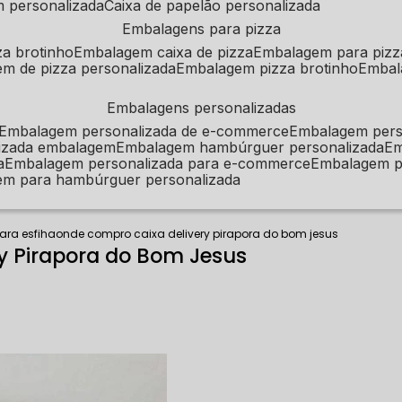
m personalizada
caixa de papelão personalizada
embalagens para pizza
za brotinho
embalagem caixa de pizza
embalagem para pizz
em de pizza personalizada
embalagem pizza brotinho
emba
embalagens personalizadas
embalagem personalizada de e-commerce
embalagem per
alizada embalagem
embalagem hambúrguer personalizada
e
a
embalagem personalizada para e-commerce
embalagem p
em para hambúrguer personalizada
para esfiha
onde compro caixa delivery pirapora do bom jesus
y Pirapora do Bom Jesus