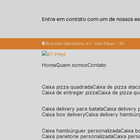
Entre em contato com um de nossos esp
Rua São Geraldino, 67 - São Paulo - SP
Home
Quem somos
Contato
caixa pizza quadrada
caixa de pizza ata
caixa de entregar pizza
caixa de pizza q
caixa delivery para batata
caixa delivery
caixa box delivery
caixa delivery hambúr
caixa hambúrguer personalizada
caixa 
caixa panetone personalizada
caixa per