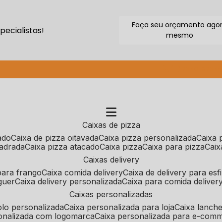
Faça seu orçamento ago
ecialistas!
mesmo
(11) 2640-9264
caixas de pizza
cado
caixa de pizza oitavada
caixa pizza personalizada
caixa
uadrada
caixa pizza atacado
caixa pizza
caixa para pizza
cai
caixas delivery
 para frango
caixa comida delivery
caixa de delivery para esf
guer
caixa delivery personalizada
caixa para comida deliver
caixas personalizadas
bolo personalizada
caixa personalizada para loja
caixa lanch
sonalizada com logomarca
caixa personalizada para e-com