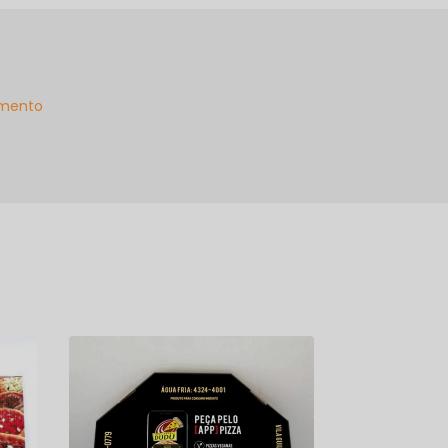
mento