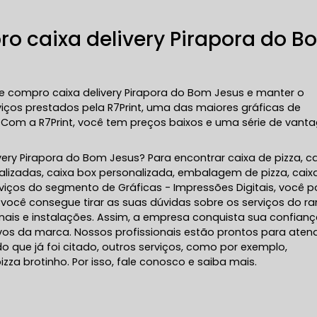
o caixa delivery Pirapora do B
compro caixa delivery Pirapora do Bom Jesus e manter o
viços prestados pela R7Print, uma das maiores gráficas de
Com a R7Print, você tem preços baixos e uma série de vant
ry Pirapora do Bom Jesus? Para encontrar caixa de pizza, c
alizadas, caixa box personalizada, embalagem de pizza, caix
viços do segmento de Gráficas - Impressões Digitais, você 
você consegue tirar as suas dúvidas sobre os serviços do r
nais e instalações. Assim, a empresa conquista sua confianç
ivos da marca. Nossos profissionais estão prontos para aten
que já foi citado, outros serviços, como por exemplo,
a brotinho. Por isso, fale conosco e saiba mais.