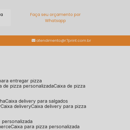
ra
Faça seu orçamento por
Whatsapp
(11) 98784-6664
atendimento@r7print.com.br
 para entregar pizza
xa de pizza personalizada
caixa de pizza
iha
caixa delivery para salgados
y
caixa delivery
caixa delivery para pizza
e personalizada
merce
caixa para pizza personalizada