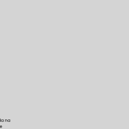
da na
de