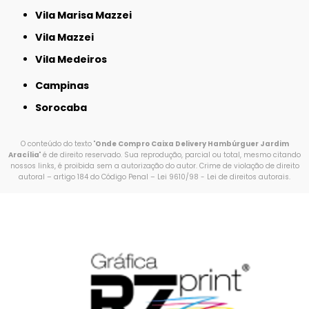
Vila Marisa Mazzei
Vila Mazzei
Vila Medeiros
Campinas
Sorocaba
O conteúdo do texto "
Onde Compro Caixa Delivery Hambúrguer Jardim
Aracília
" é de direito reservado. Sua reprodução, parcial ou total, mesmo citando
nossos links, é proibida sem a autorização do autor. Crime de violação de direito
autoral – artigo 184 do Código Penal –
Lei 9610/98 - Lei de direitos autorais
.