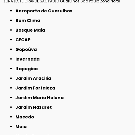
ZONA LESTE
GRANDE SÃO PAULO
Guarulhos
São Paulo
Zona Norte
Aeroporto de Guarulhos
Bom Clima
Bosque Maia
CECAP
Gopoúva
Invernada
Itapegica
Jardim Aracília
Jardim Fortaleza
Jardim Maria Helena
Jardim Nazaret
Macedo
Maia