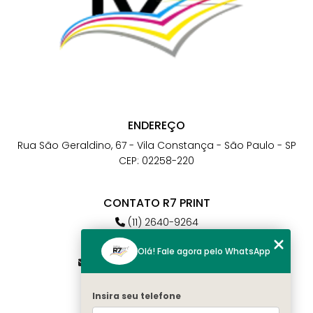
ENDEREÇO
Rua São Geraldino, 67 - Vila Constança - São Paulo - SP
CEP: 02258-220
CONTATO R7 PRINT
(11) 2640-9264
(11) 98784-6664
Olá! Fale agora pelo WhatsApp
atendimento@r7print.com.br
Insira seu telefone
MENU