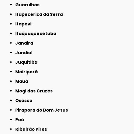
Guarulhos
Itapecerica da Serra
Itapevi
Itaquaquecetuba
Jandira
Jundiaí
Juquitiba
Mairiporã
Mauá
Mogi das Cruzes
Osasco
Pirapora do Bom Jesus
Poá
Ribeirão Pires