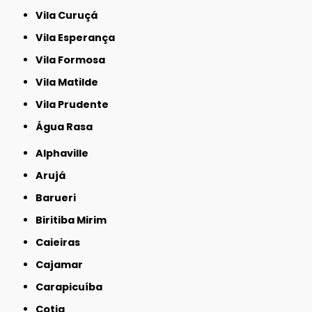
Vila Curuçá
Vila Esperança
Vila Formosa
Vila Matilde
Vila Prudente
Água Rasa
Alphaville
Arujá
Barueri
Biritiba Mirim
Caieiras
Cajamar
Carapicuíba
Cotia