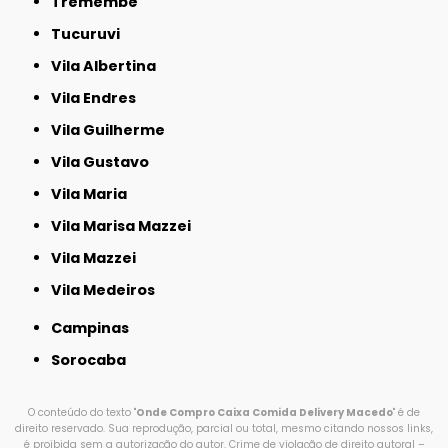
Tremembé
Tucuruvi
Vila Albertina
Vila Endres
Vila Guilherme
Vila Gustavo
Vila Maria
Vila Marisa Mazzei
Vila Mazzei
Vila Medeiros
Campinas
Sorocaba
O conteúdo do texto "
Onde Compro Caixa Comida Delivery Macedo
" é de
direito reservado. Sua reprodução, parcial ou total, mesmo citando nossos links,
é proibida sem a autorização do autor. Crime de violação de direito autoral –