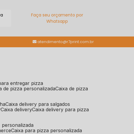
ra
Faça seu orçamento por
Whatsapp
(11) 98784-6664
atendimento@r7print.com.br
 para entregar pizza
xa de pizza personalizada
caixa de pizza
iha
caixa delivery para salgados
y
caixa delivery
caixa delivery para pizza
e personalizada
merce
caixa para pizza personalizada