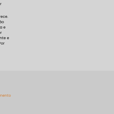
r
rece.
lão
a e
r
nte e
Por
mento