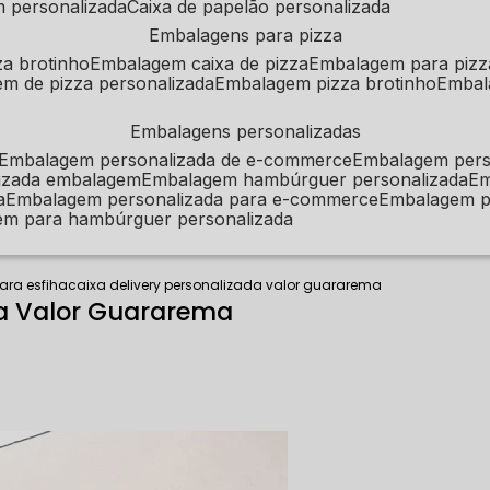
m personalizada
caixa de papelão personalizada
embalagens para pizza
za brotinho
embalagem caixa de pizza
embalagem para pizz
em de pizza personalizada
embalagem pizza brotinho
emba
embalagens personalizadas
embalagem personalizada de e-commerce
embalagem per
alizada embalagem
embalagem hambúrguer personalizada
e
a
embalagem personalizada para e-commerce
embalagem p
em para hambúrguer personalizada
para esfiha
caixa delivery personalizada valor guararema
da Valor Guararema