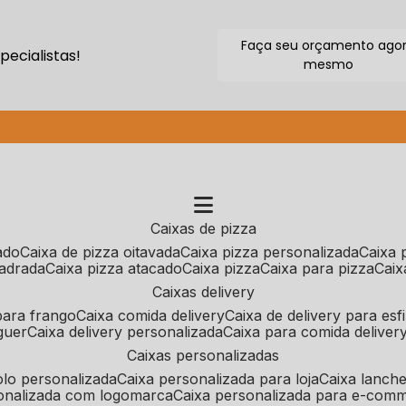
Faça seu orçamento ago
ecialistas!
mesmo
(11) 2640-9264
caixas de pizza
cado
caixa de pizza oitavada
caixa pizza personalizada
caixa
uadrada
caixa pizza atacado
caixa pizza
caixa para pizza
cai
caixas delivery
 para frango
caixa comida delivery
caixa de delivery para esf
guer
caixa delivery personalizada
caixa para comida deliver
caixas personalizadas
bolo personalizada
caixa personalizada para loja
caixa lanch
sonalizada com logomarca
caixa personalizada para e-com