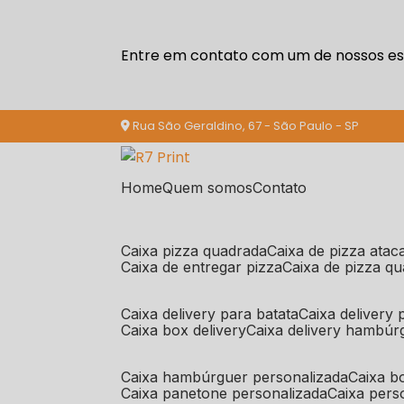
Entre em contato com um de nossos esp
Rua São Geraldino, 67 - São Paulo - SP
Home
Quem somos
Contato
caixa pizza quadrada
caixa de pizza ata
caixa de entregar pizza
caixa de pizza q
caixa delivery para batata
caixa delivery
caixa box delivery
caixa delivery hambúr
caixa hambúrguer personalizada
caixa 
caixa panetone personalizada
caixa per