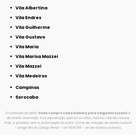
Vila Albertina
Vila Endres
Vila Guilherme
Vila Gustavo
Vila Maria
Vila Marisa Mazzei
Vila Mazzei
Vila Medeiros
Campinas
Sorocaba
O conteúdo do texto "
Onde Compro Caixa Delivery para Salgados Suzano
" é
de direito reservado. Sua reprodução, parcial ou total, mesmo citando nossos
links, é proibida sem a autorização do autor. Crime de violação de direito autoral
– artigo 184 do Código Penal –
Lei 9610/98 - Lei de direitos autorais
.