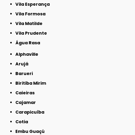
Vila Esperança
Vila Formosa
Vila Matilde
Vila Prudente
Água Rasa
Alphaville
Arujá
Barueri
Biritiba Mirim
Caieiras
Cajamar
Carapicuíba
Cotia
Embu Guaçú