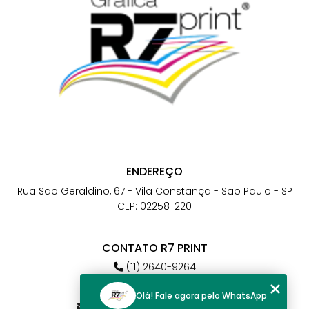
ENDEREÇO
Rua São Geraldino, 67 - Vila Constança - São Paulo - SP
CEP: 02258-220
CONTATO R7 PRINT
(11) 2640-9264
(11) 98784-6664
Olá! Fale agora pelo WhatsApp
atendimento@r7print.com.br