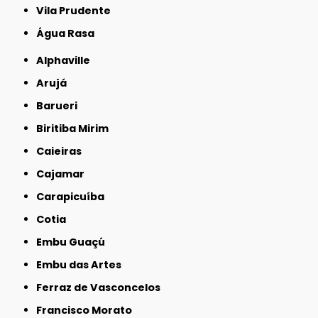
Vila Prudente
Água Rasa
Alphaville
Arujá
Barueri
Biritiba Mirim
Caieiras
Cajamar
Carapicuíba
Cotia
Embu Guaçú
Embu das Artes
Ferraz de Vasconcelos
Francisco Morato