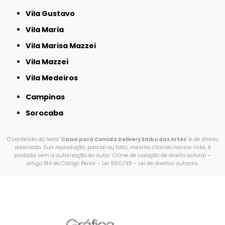
Vila Gustavo
Vila Maria
Vila Marisa Mazzei
Vila Mazzei
Vila Medeiros
Campinas
Sorocaba
O conteúdo do texto "
Caixa para Comida Delivery Embu das Artes
" é de direito
reservado. Sua reprodução, parcial ou total, mesmo citando nossos links, é
proibida sem a autorização do autor. Crime de violação de direito autoral –
artigo 184 do Código Penal –
Lei 9610/98 - Lei de direitos autorais
.