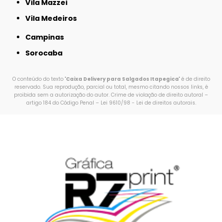
Vila Mazzei
Vila Medeiros
Campinas
Sorocaba
O conteúdo do texto "
Caixa Delivery para Salgados Itapegica
" é de direito
reservado. Sua reprodução, parcial ou total, mesmo citando nossos links, é
proibida sem a autorização do autor. Crime de violação de direito autoral –
artigo 184 do Código Penal –
Lei 9610/98 - Lei de direitos autorais
.