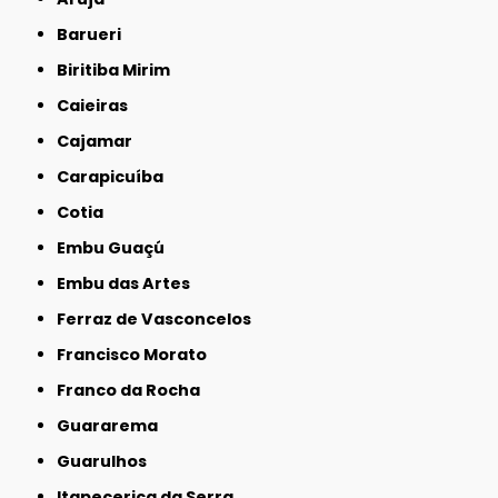
Barueri
Biritiba Mirim
Caieiras
Cajamar
Carapicuíba
Cotia
Embu Guaçú
Embu das Artes
Ferraz de Vasconcelos
Francisco Morato
Franco da Rocha
Guararema
Guarulhos
Itapecerica da Serra