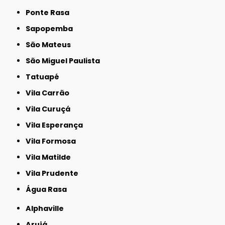
Ponte Rasa
Sapopemba
São Mateus
São Miguel Paulista
Tatuapé
Vila Carrão
Vila Curuçá
Vila Esperança
Vila Formosa
Vila Matilde
Vila Prudente
Água Rasa
Alphaville
Arujá