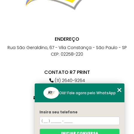
ENDEREÇO
Rua São Geraldino, 67 - Vila Constança - São Paulo - SP
CEP: 02258-220
CONTATO R7 PRINT
(11) 2640-9264
(11) 98784-6664
Olá! Fale agora pelo WhatsApp
atendimento@r7print.com.br
Insira seu telefone
MENU
Home
Quem somos
INICIAR CONVERSA