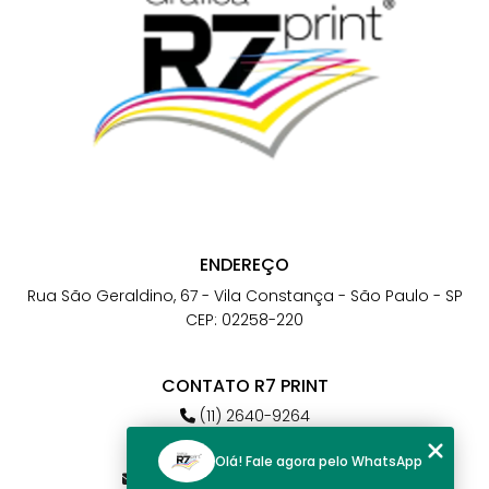
ENDEREÇO
Rua São Geraldino, 67 - Vila Constança - São Paulo - SP
CEP: 02258-220
CONTATO R7 PRINT
(11) 2640-9264
(11) 98784-6664
Olá! Fale agora pelo WhatsApp
atendimento@r7print.com.br