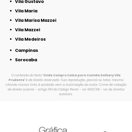
Vila Gustavo
Vila Maria
Vila Marisa Mazzei
Vila Mazzei
Vila Medeiros
Campinas
Sorocaba
O conteúdo do texto "
Onde Compro Caixa para Comida Delivery Vila
Prudente
" é de direito reservado. Sua reprodução, parcial ou total, mesmo
citando nossos links, é proibida sem a autorização do autor. Crime de violação
de direito autoral – artigo 184 do Código Penal –
Lei 9610/98 - Lei de direitos
autorais
.