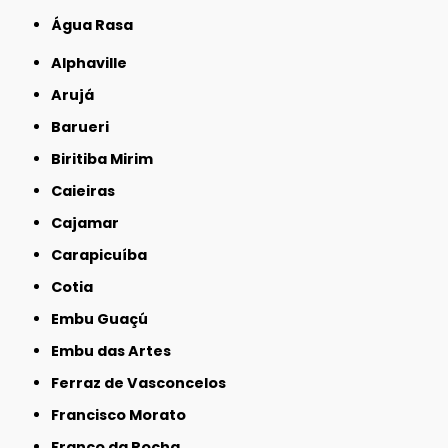
Água Rasa
Alphaville
Arujá
Barueri
Biritiba Mirim
Caieiras
Cajamar
Carapicuíba
Cotia
Embu Guaçú
Embu das Artes
Ferraz de Vasconcelos
Francisco Morato
Franco da Rocha