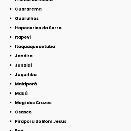
Guararema
Guarulhos
Itapecerica da Serra
Itapevi
Itaquaquecetuba
Jandira
Jundiaí
Juquitiba
Mairiporã
Mauá
Mogi das Cruzes
Osasco
Pirapora do Bom Jesus
Poá