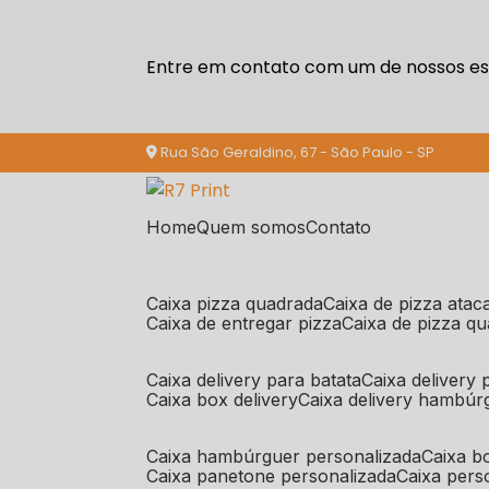
Entre em contato com um de nossos esp
Rua São Geraldino, 67 - São Paulo - SP
Home
Quem somos
Contato
caixa pizza quadrada
caixa de pizza ata
caixa de entregar pizza
caixa de pizza q
caixa delivery para batata
caixa delivery
caixa box delivery
caixa delivery hambúr
caixa hambúrguer personalizada
caixa 
caixa panetone personalizada
caixa per