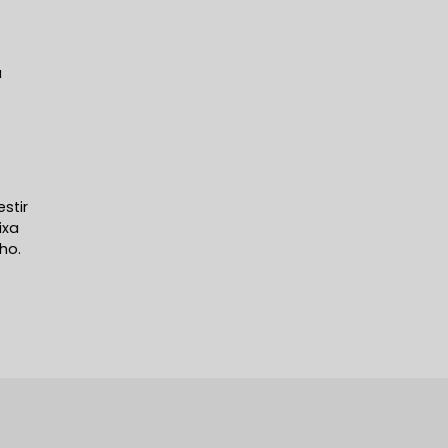
a
a
stir
ixa
ho.