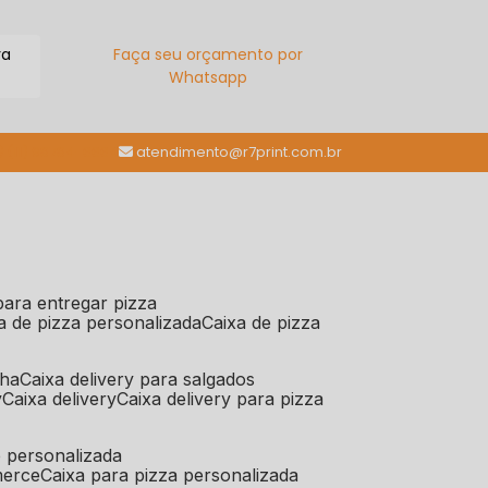
ra
Faça seu orçamento por
Whatsapp
(11) 98784-6664
atendimento@r7print.com.br
 para entregar pizza
xa de pizza personalizada
caixa de pizza
iha
caixa delivery para salgados
y
caixa delivery
caixa delivery para pizza
e personalizada
merce
caixa para pizza personalizada