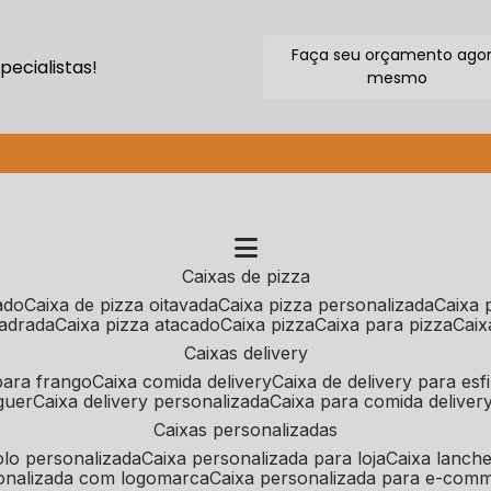
Faça seu orçamento ago
ecialistas!
mesmo
(11) 2640-9264
caixas de pizza
cado
caixa de pizza oitavada
caixa pizza personalizada
caixa
uadrada
caixa pizza atacado
caixa pizza
caixa para pizza
cai
caixas delivery
 para frango
caixa comida delivery
caixa de delivery para esf
guer
caixa delivery personalizada
caixa para comida deliver
caixas personalizadas
bolo personalizada
caixa personalizada para loja
caixa lanch
sonalizada com logomarca
caixa personalizada para e-com