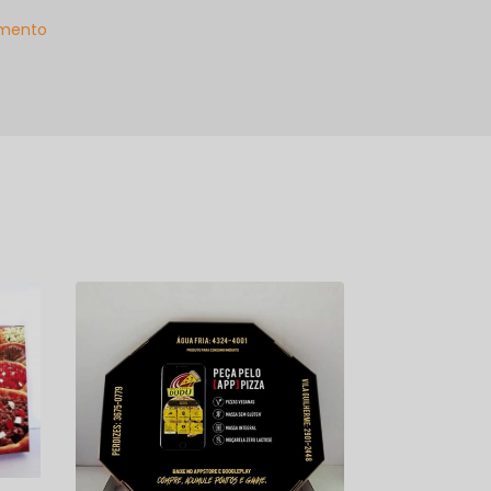
mento