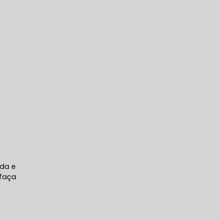
a
ada e
 faça