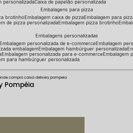
m personalizada
caixa de papelão personalizada
embalagens para pizza
za brotinho
embalagem caixa de pizza
embalagem para pizz
em de pizza personalizada
embalagem pizza brotinho
emba
embalagens personalizadas
embalagem personalizada de e-commerce
embalagem per
alizada embalagem
embalagem hambúrguer personalizada
e
a
embalagem personalizada para e-commerce
embalagem p
em para hambúrguer personalizada
onde compro caixa delivery pompeia
ry Pompéia