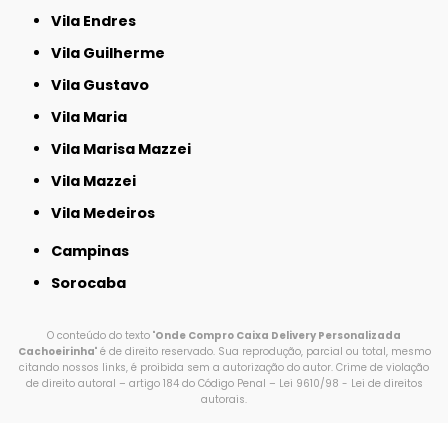
Vila Endres
Vila Guilherme
Vila Gustavo
Vila Maria
Vila Marisa Mazzei
Vila Mazzei
Vila Medeiros
Campinas
Sorocaba
O conteúdo do texto "
Onde Compro Caixa Delivery Personalizada
Cachoeirinha
" é de direito reservado. Sua reprodução, parcial ou total, mesmo
citando nossos links, é proibida sem a autorização do autor. Crime de violação
de direito autoral – artigo 184 do Código Penal –
Lei 9610/98 - Lei de direitos
autorais
.