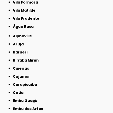
Vila Formosa
Vila Matilde
Vila Prudente
Água Rasa
Alphaville
Arujá
Barueri
Biritiba Mirim
Caieiras
Cajamar
Carapicuíba
Cotia
Embu Guaçú
Embu das Artes