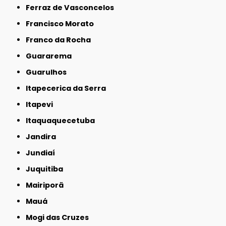
Ferraz de Vasconcelos
Francisco Morato
Franco da Rocha
Guararema
Guarulhos
Itapecerica da Serra
Itapevi
Itaquaquecetuba
Jandira
Jundiaí
Juquitiba
Mairiporã
Mauá
Mogi das Cruzes