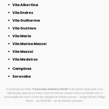
Vila Albertina
Vila Endres
Vila Guilherme
Vila Gustavo
Vila Maria
Vila Marisa Mazzei
Vila Mazzei
Vila Medeiros
Campinas
Sorocaba
O conteúdo do texto "
Caixas Box Delivery CECAP
" é de direito reservado. Sua
reprodução, parcial ou total, mesmo citando nossos links, é proibida sem a
autorização do autor. Crime de violação de direito autoral – artigo 184 do Código
Penal –
Lei 9610/98 - Lei de direitos autorais
.