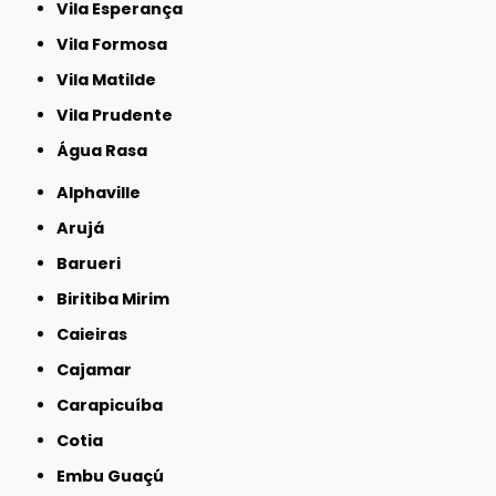
Vila Esperança
Vila Formosa
Vila Matilde
Vila Prudente
Água Rasa
Alphaville
Arujá
Barueri
Biritiba Mirim
Caieiras
Cajamar
Carapicuíba
Cotia
Embu Guaçú