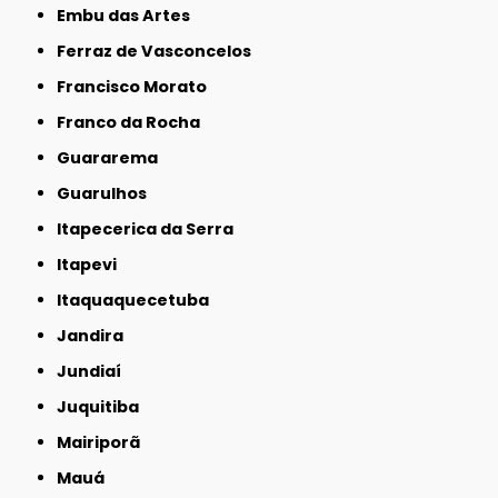
Embu das Artes
Ferraz de Vasconcelos
Francisco Morato
Franco da Rocha
Guararema
Guarulhos
Itapecerica da Serra
Itapevi
Itaquaquecetuba
Jandira
Jundiaí
Juquitiba
Mairiporã
Mauá