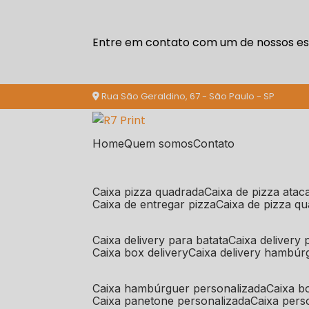
Entre em contato com um de nossos esp
Rua São Geraldino, 67 - São Paulo - SP
Home
Quem somos
Contato
caixa pizza quadrada
caixa de pizza ata
caixa de entregar pizza
caixa de pizza q
caixa delivery para batata
caixa delivery
caixa box delivery
caixa delivery hambúr
caixa hambúrguer personalizada
caixa 
caixa panetone personalizada
caixa per