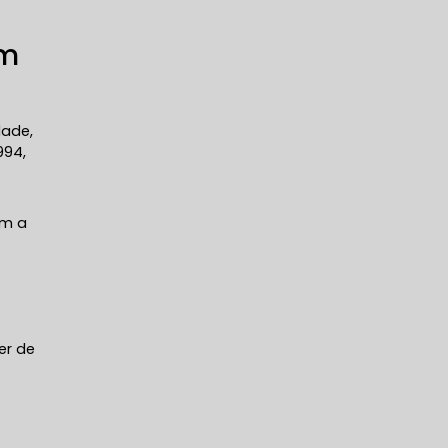
em
dade,
994,
om a
er de