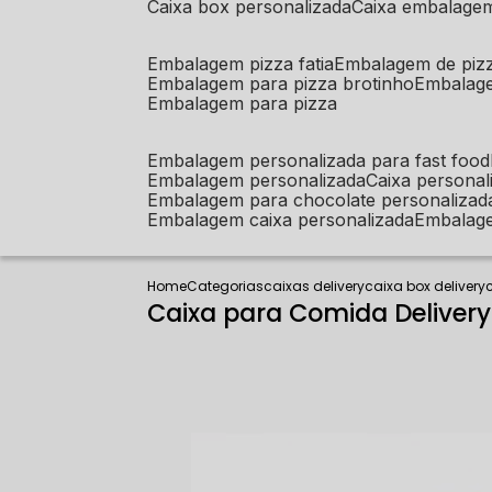
caixa box personalizada
caixa embalage
embalagem pizza fatia
embalagem de piz
embalagem para pizza brotinho
embalag
embalagem para pizza
embalagem personalizada para fast food
embalagem personalizada
caixa person
embalagem para chocolate personalizad
embalagem caixa personalizada
embalag
Home
Categorias
caixas delivery
caixa box delivery
Caixa para Comida Deliver