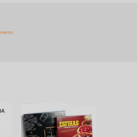
mento