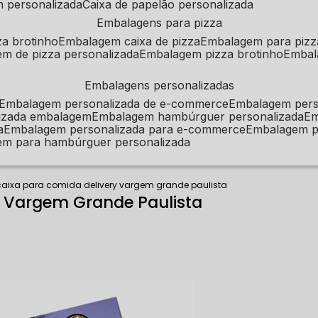
m personalizada
caixa de papelão personalizada
embalagens para pizza
za brotinho
embalagem caixa de pizza
embalagem para pizz
em de pizza personalizada
embalagem pizza brotinho
emba
embalagens personalizadas
embalagem personalizada de e-commerce
embalagem per
alizada embalagem
embalagem hambúrguer personalizada
e
a
embalagem personalizada para e-commerce
embalagem p
em para hambúrguer personalizada
caixa para comida delivery vargem grande paulista
y Vargem Grande Paulista