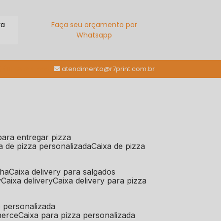
ra
Faça seu orçamento por
Whatsapp
(11) 98784-6664
atendimento@r7print.com.br
 para entregar pizza
xa de pizza personalizada
caixa de pizza
iha
caixa delivery para salgados
y
caixa delivery
caixa delivery para pizza
e personalizada
merce
caixa para pizza personalizada