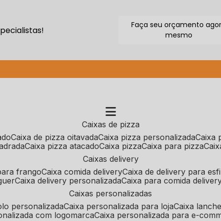
Faça seu orçamento ago
ecialistas!
mesmo
(11) 2640-9264
caixas de pizza
cado
caixa de pizza oitavada
caixa pizza personalizada
caixa
uadrada
caixa pizza atacado
caixa pizza
caixa para pizza
cai
caixas delivery
 para frango
caixa comida delivery
caixa de delivery para esf
guer
caixa delivery personalizada
caixa para comida deliver
caixas personalizadas
bolo personalizada
caixa personalizada para loja
caixa lanch
sonalizada com logomarca
caixa personalizada para e-com