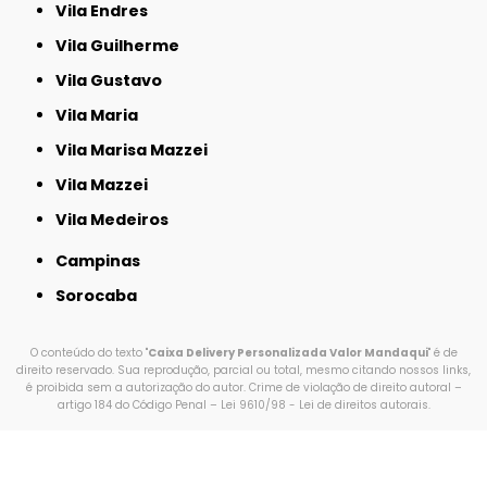
Vila Endres
Vila Guilherme
Vila Gustavo
Vila Maria
Vila Marisa Mazzei
Vila Mazzei
Vila Medeiros
Campinas
Sorocaba
O conteúdo do texto "
Caixa Delivery Personalizada Valor Mandaqui
" é de
direito reservado. Sua reprodução, parcial ou total, mesmo citando nossos links,
é proibida sem a autorização do autor. Crime de violação de direito autoral –
artigo 184 do Código Penal –
Lei 9610/98 - Lei de direitos autorais
.