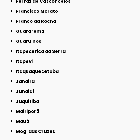
Ferraz de Vasconcelos
Francisco Morato
Franco da Rocha
Guararema
Guarulhos
Itapecerica da Serra
Itapevi
Itaquaquecetuba
Jandira
Jundiaí
Juquitiba
Mairiporã
Mauá
Mogi das Cruzes