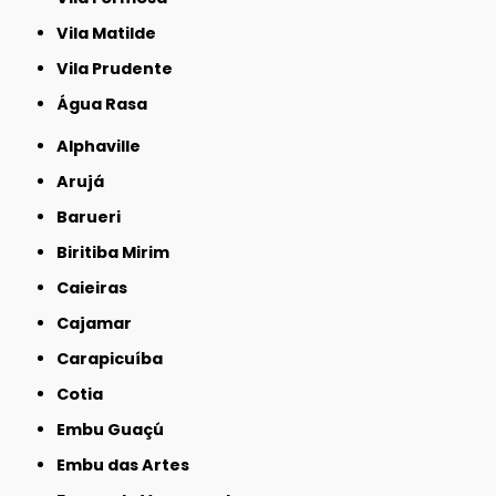
Vila Matilde
Vila Prudente
Água Rasa
Alphaville
Arujá
Barueri
Biritiba Mirim
Caieiras
Cajamar
Carapicuíba
Cotia
Embu Guaçú
Embu das Artes