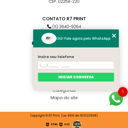
CEP: 02258-220
CONTATO R7 PRINT
(11) 2640-9264
(11) 98784-6664
Olá! Fale agora pelo WhatsApp
atendimento@r7print.com.br
Insira seu telefone
MENU
Home
Quem somos
INICIAR CONVERSA
Contato
Categorias
1
Mapa do site
Copyright © R7 Print. (Lei 9610 de 19/02/1998)
HTML
CSS