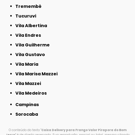
Tremembé
Tucuruvi
Vila Albertina
Vila Endres
Vila Guilherme
Vila Gustavo
Vila Maria
Vila Marisa Mazzei
Vila Mazzei
Vila Medeiros
Campinas
Sorocaba
O conteúdo do texto "
Caixa Delivery para Frango Valor Pirapora do Bom
Jesus
" é de direito reservado. Sua reprodução, parcial ou total, mesmo citando