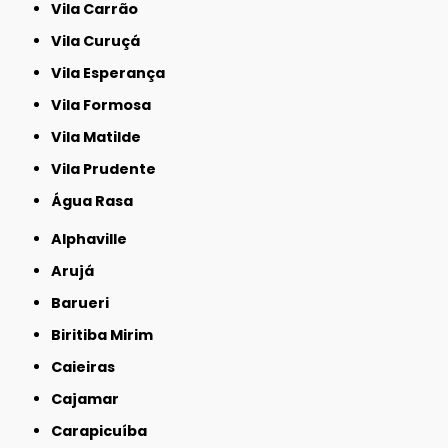
Vila Carrão
Vila Curuçá
Vila Esperança
Vila Formosa
Vila Matilde
Vila Prudente
Água Rasa
Alphaville
Arujá
Barueri
Biritiba Mirim
Caieiras
Cajamar
Carapicuíba