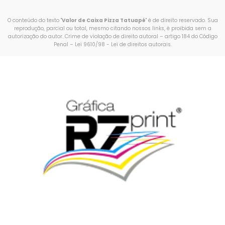
O conteúdo do texto "
Valor de Caixa Pizza Tatuapé
" é de direito reservado. Sua
reprodução, parcial ou total, mesmo citando nossos links, é proibida sem a
autorização do autor. Crime de violação de direito autoral – artigo 184 do Código
Penal –
Lei 9610/98 - Lei de direitos autorais
.