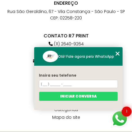
ENDEREÇO
Rua São Geraldino, 67 - Vila Constança - São Paulo - SP
CEP: 02258-220
CONTATO R7 PRINT
(11) 2640-9264
(11) 98784-6664
Olá! Fale agora pelo WhatsApp
atendimento@r7print.com.br
Insira seu telefone
MENU
Home
Quem somos
INICIAR CONVERSA
Contato
Categorias
1
Mapa do site