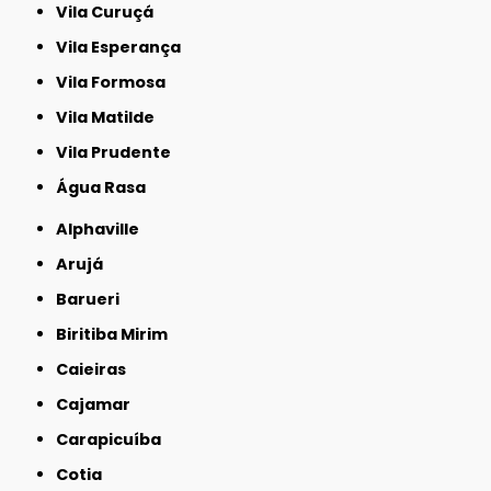
Vila Curuçá
Vila Esperança
Vila Formosa
Vila Matilde
Vila Prudente
Água Rasa
Alphaville
Arujá
Barueri
Biritiba Mirim
Caieiras
Cajamar
Carapicuíba
Cotia