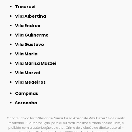
Tucuruvi
Vila Albertina
Vila Endres
Vila Guilherme
Vila Gustavo
Vila Maria
Vila Marisa Mazzei
Vila Mazzei
Vila Medeiros
Campinas
Sorocaba
O conteúdo do texto "
Valor de Caixa Pizza Atacado Vila Ristori
" é de direito
reservado. Sua reprodução, parcial ou total, mesmo citando nossos links, é
proibida sem a autorização do autor. Crime de violação de direito autoral –