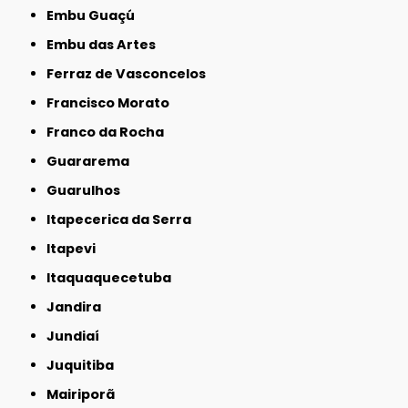
Embu Guaçú
Embu das Artes
Ferraz de Vasconcelos
Francisco Morato
Franco da Rocha
Guararema
Guarulhos
Itapecerica da Serra
Itapevi
Itaquaquecetuba
Jandira
Jundiaí
Juquitiba
Mairiporã