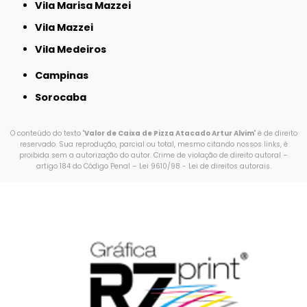
Vila Marisa Mazzei
Vila Mazzei
Vila Medeiros
Campinas
Sorocaba
O conteúdo do texto "
Valor de Caixa de Pizza Atacado Artur Alvim
" é de direito
reservado. Sua reprodução, parcial ou total, mesmo citando nossos links, é
proibida sem a autorização do autor. Crime de violação de direito autoral –
artigo 184 do Código Penal –
Lei 9610/98 - Lei de direitos autorais
.