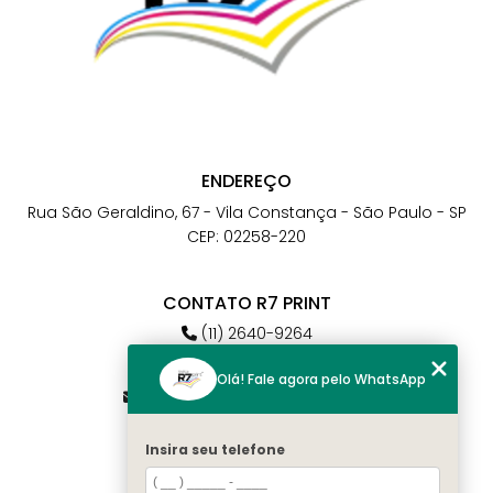
ENDEREÇO
Rua São Geraldino, 67 - Vila Constança - São Paulo - SP
CEP: 02258-220
CONTATO R7 PRINT
(11) 2640-9264
(11) 98784-6664
Olá! Fale agora pelo WhatsApp
atendimento@r7print.com.br
Insira seu telefone
MENU