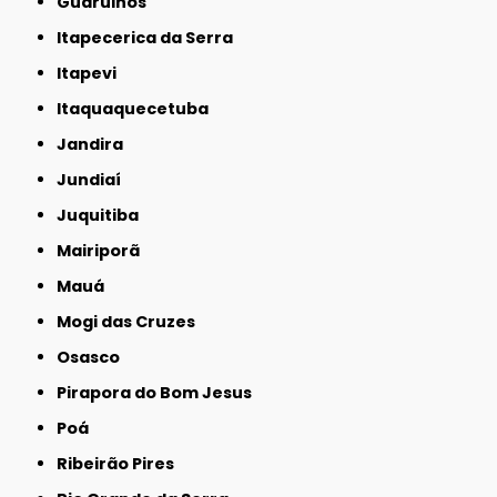
Guarulhos
Itapecerica da Serra
Itapevi
Itaquaquecetuba
Jandira
Jundiaí
Juquitiba
Mairiporã
Mauá
Mogi das Cruzes
Osasco
Pirapora do Bom Jesus
Poá
Ribeirão Pires