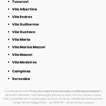
Tucuruvi
Vila Albertina
Vila Endres
Vila Guilherme
Vila Gustavo
Vila Maria
Vila Marisa Mazzei
Vila Mazzei
Vila Medeiros
Campinas
Sorocaba
O conteúdo do texto "
Preço de Caixa Pizza Atacado Jardim Maria Helena
" é
de direito reservado. Sua reprodução, parcial ou total, mesmo citando nossos
links, é proibida sem a autorização do autor. Crime de violação de direito autoral
– artigo 184 do Código Penal –
Lei 9610/98 - Lei de direitos autorais
.