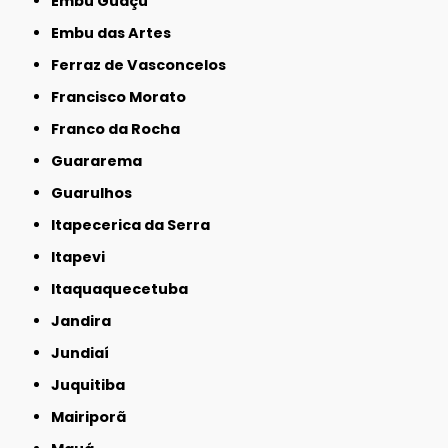
Embu Guaçú
Embu das Artes
Ferraz de Vasconcelos
Francisco Morato
Franco da Rocha
Guararema
Guarulhos
Itapecerica da Serra
Itapevi
Itaquaquecetuba
Jandira
Jundiaí
Juquitiba
Mairiporã