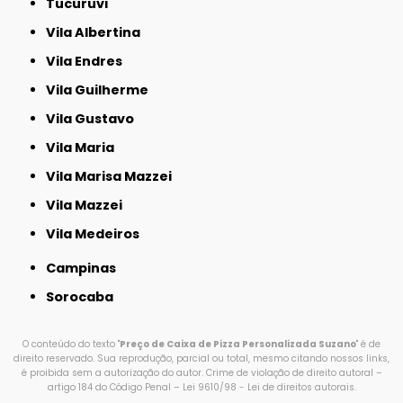
Tucuruvi
Vila Albertina
Vila Endres
Vila Guilherme
Vila Gustavo
Vila Maria
Vila Marisa Mazzei
Vila Mazzei
Vila Medeiros
Campinas
Sorocaba
O conteúdo do texto "
Preço de Caixa de Pizza Personalizada Suzano
" é de
direito reservado. Sua reprodução, parcial ou total, mesmo citando nossos links,
é proibida sem a autorização do autor. Crime de violação de direito autoral –
artigo 184 do Código Penal –
Lei 9610/98 - Lei de direitos autorais
.