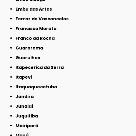
Embu das Artes
Ferraz de Vasconcelos
Francisco Morato
Franco da Rocha
Guararema
Guarulhos
Itapecerica da Serra
Itapevi
Itaquaquecetuba
Jandira
Jundiaí
Juquitiba
Mairiporã
Mauá