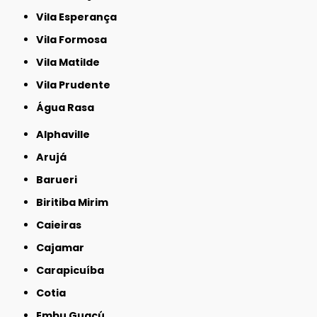
Vila Esperança
Vila Formosa
Vila Matilde
Vila Prudente
Água Rasa
Alphaville
Arujá
Barueri
Biritiba Mirim
Caieiras
Cajamar
Carapicuíba
Cotia
Embu Guaçú