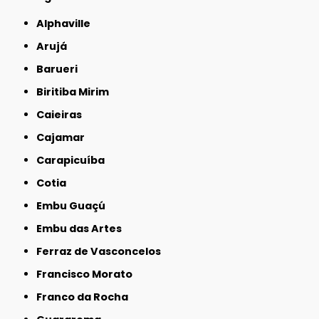
Alphaville
Arujá
Barueri
Biritiba Mirim
Caieiras
Cajamar
Carapicuíba
Cotia
Embu Guaçú
Embu das Artes
Ferraz de Vasconcelos
Francisco Morato
Franco da Rocha