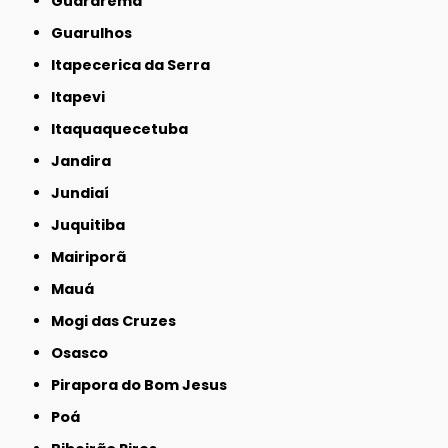
Guararema
Guarulhos
Itapecerica da Serra
Itapevi
Itaquaquecetuba
Jandira
Jundiaí
Juquitiba
Mairiporã
Mauá
Mogi das Cruzes
Osasco
Pirapora do Bom Jesus
Poá