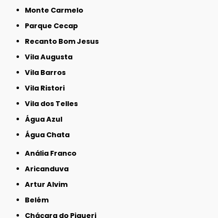
Monte Carmelo
Parque Cecap
Recanto Bom Jesus
Vila Augusta
Vila Barros
Vila Ristori
Vila dos Telles
Água Azul
Água Chata
Anália Franco
Aricanduva
Artur Alvim
Belém
Chácara do Piqueri