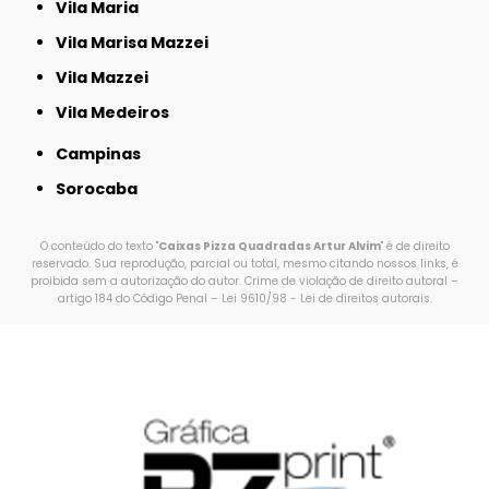
Vila Maria
Vila Marisa Mazzei
Vila Mazzei
Vila Medeiros
Campinas
Sorocaba
O conteúdo do texto "
Caixas Pizza Quadradas Artur Alvim
" é de direito
reservado. Sua reprodução, parcial ou total, mesmo citando nossos links, é
proibida sem a autorização do autor. Crime de violação de direito autoral –
artigo 184 do Código Penal –
Lei 9610/98 - Lei de direitos autorais
.