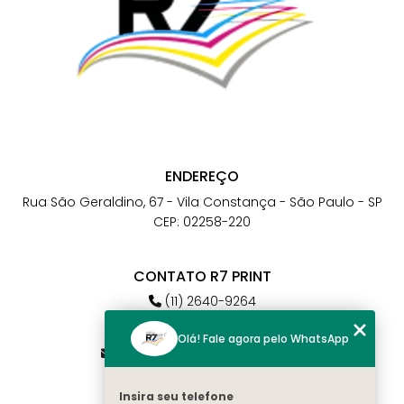
ENDEREÇO
Rua São Geraldino, 67 - Vila Constança - São Paulo - SP
CEP: 02258-220
CONTATO R7 PRINT
(11) 2640-9264
(11) 98784-6664
Olá! Fale agora pelo WhatsApp
atendimento@r7print.com.br
Insira seu telefone