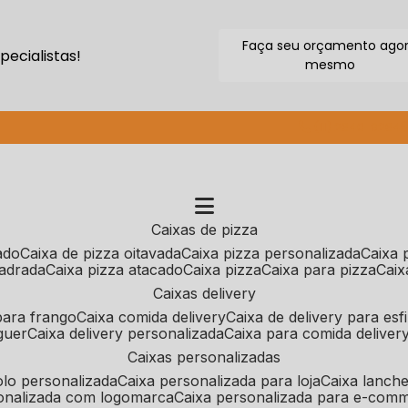
Faça seu orçamento ago
ecialistas!
mesmo
(11) 2640-9264
caixas de pizza
cado
caixa de pizza oitavada
caixa pizza personalizada
caixa
uadrada
caixa pizza atacado
caixa pizza
caixa para pizza
cai
caixas delivery
 para frango
caixa comida delivery
caixa de delivery para esf
guer
caixa delivery personalizada
caixa para comida deliver
caixas personalizadas
bolo personalizada
caixa personalizada para loja
caixa lanch
sonalizada com logomarca
caixa personalizada para e-com