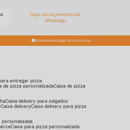
ra
Faça seu orçamento por
Whatsapp
(11) 98784-6664
atendimento@r7print.com.br
 para entregar pizza
xa de pizza personalizada
caixa de pizza
iha
caixa delivery para salgados
y
caixa delivery
caixa delivery para pizza
e personalizada
merce
caixa para pizza personalizada