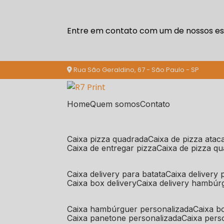
Entre em contato com um de nossos esp
Rua São Geraldino, 67 - São Paulo - SP
Home
Quem somos
Contato
caixa pizza quadrada
caixa de pizza ata
caixa de entregar pizza
caixa de pizza q
caixa delivery para batata
caixa delivery
caixa box delivery
caixa delivery hambúr
caixa hambúrguer personalizada
caixa 
caixa panetone personalizada
caixa per