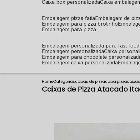
caixa box personalizada
caixa embalage
embalagem pizza fatia
embalagem de piz
embalagem para pizza brotinho
embalag
embalagem para pizza
embalagem personalizada para fast food
embalagem personalizada
caixa person
embalagem para chocolate personalizad
embalagem caixa personalizada
embalag
Home
Categorias
caixas de pizza
caixa pizza
caixas
Caixas de Pizza Atacado It