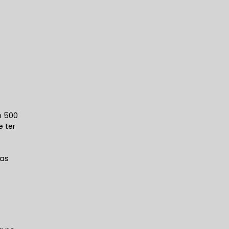
m 500
e ter
das