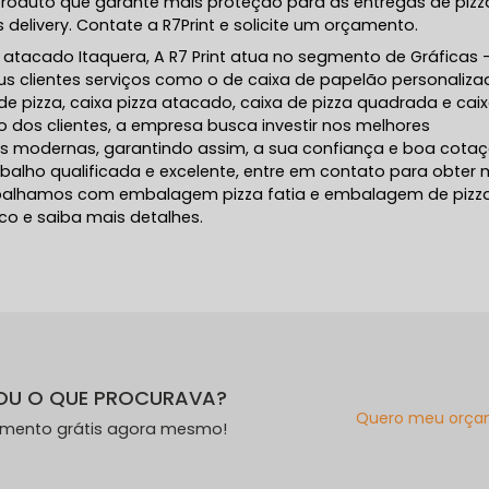
produto que garante mais proteção para as entregas de pizz
delivery. Contate a R7Print e solicite um orçamento.
 atacado Itaquera, A R7 Print atua no segmento de Gráficas 
seus clientes serviços como o de caixa de papelão personaliza
pizza, caixa pizza atacado, caixa de pizza quadrada e cai
 dos clientes, a empresa busca investir nos melhores
es modernas, garantindo assim, a sua confiança e boa cota
lho qualificada e excelente, entre em contato para obter 
rabalhamos com embalagem pizza fatia e embalagem de pizz
co e saiba mais detalhes.
OU O QUE PROCURAVA?
Quero meu orça
amento grátis agora mesmo!