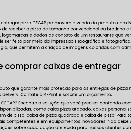
e entregar pizza CECAP promovem a venda do produto com 5
o de receber a pizza de tamanho convencional ou brotinho e 
s, logomarcas e dados de contato de um restaurante que v
e ser feito por meio da impressão flexográfica e fotográfica
gia, que permitem a criação de imagens coloridas com óti
e comprar caixas de entregar
oduto que garante mais proteção para as entregas de pizza 
delivery. Contate a R7Print e solicite um orçamento.
a CECAP? Encontre a solução que você precisa, contando co
disponibilizadas, como caixa pizza atacado, caixas personaliz
 de pizza, caixa de pizza quadrada e caixa de pizza. Para ta
onais competentes e em equipamentos inovadores. Não deixe 
mações sobre cada opção oferecida para nossos clientes co