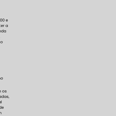
00 e
ter a
enda
,
mo
no
m os
adas,
l
de
m