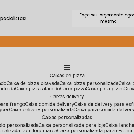
Faça seu orçamento ago
ecialistas!
mesmo
(11) 2640-9264
caixas de pizza
cado
caixa de pizza oitavada
caixa pizza personalizada
caixa
uadrada
caixa pizza atacado
caixa pizza
caixa para pizza
cai
caixas delivery
 para frango
caixa comida delivery
caixa de delivery para esf
guer
caixa delivery personalizada
caixa para comida deliver
caixas personalizadas
bolo personalizada
caixa personalizada para loja
caixa lanch
sonalizada com logomarca
caixa personalizada para e-com