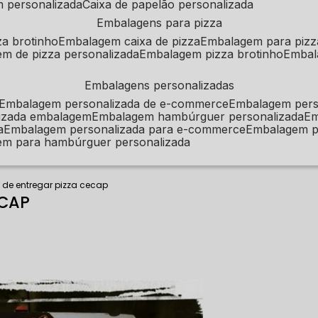
m personalizada
caixa de papelão personalizada
embalagens para pizza
za brotinho
embalagem caixa de pizza
embalagem para pizz
em de pizza personalizada
embalagem pizza brotinho
emba
embalagens personalizadas
embalagem personalizada de e-commerce
embalagem per
alizada embalagem
embalagem hambúrguer personalizada
e
a
embalagem personalizada para e-commerce
embalagem p
em para hambúrguer personalizada
 de entregar pizza cecap
ECAP