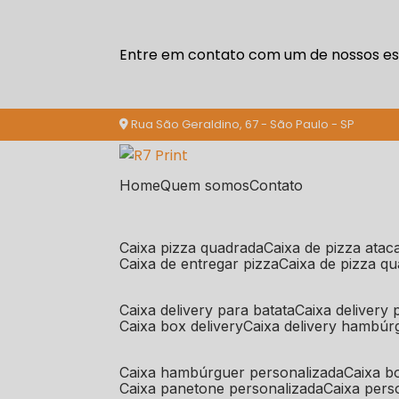
Entre em contato com um de nossos esp
Rua São Geraldino, 67 - São Paulo - SP
Home
Quem somos
Contato
caixa pizza quadrada
caixa de pizza ata
caixa de entregar pizza
caixa de pizza q
caixa delivery para batata
caixa delivery
caixa box delivery
caixa delivery hambúr
caixa hambúrguer personalizada
caixa 
caixa panetone personalizada
caixa per