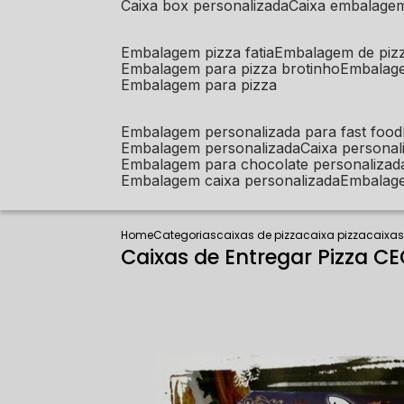
caixa box personalizada
caixa embalage
embalagem pizza fatia
embalagem de piz
embalagem para pizza brotinho
embalag
embalagem para pizza
embalagem personalizada para fast food
embalagem personalizada
caixa person
embalagem para chocolate personalizad
embalagem caixa personalizada
embalag
Home
Categorias
caixas de pizza
caixa pizza
caixas
Caixas de Entregar Pizza C