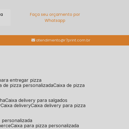
ra
Faça seu orçamento por
Whatsapp
(11) 98784-6664
atendimento@r7print.com.br
 para entregar pizza
xa de pizza personalizada
caixa de pizza
iha
caixa delivery para salgados
y
caixa delivery
caixa delivery para pizza
e personalizada
merce
caixa para pizza personalizada