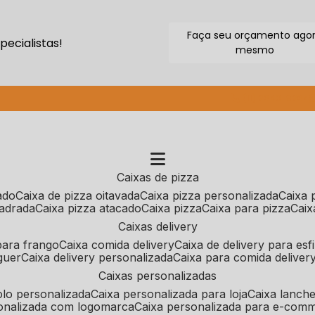
Faça seu orçamento ago
ecialistas!
mesmo
(11) 2640-9264
caixas de pizza
cado
caixa de pizza oitavada
caixa pizza personalizada
caixa
uadrada
caixa pizza atacado
caixa pizza
caixa para pizza
cai
caixas delivery
 para frango
caixa comida delivery
caixa de delivery para esf
guer
caixa delivery personalizada
caixa para comida deliver
caixas personalizadas
bolo personalizada
caixa personalizada para loja
caixa lanch
sonalizada com logomarca
caixa personalizada para e-com