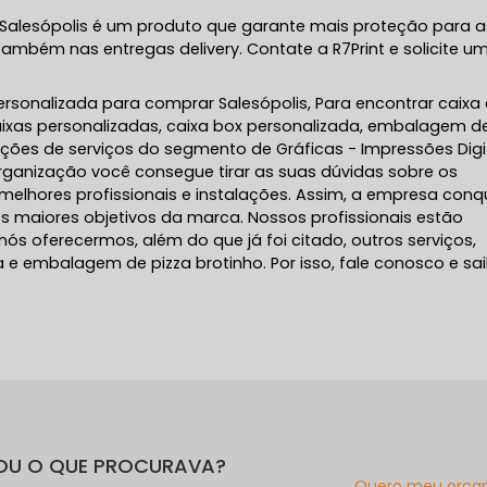
 Salesópolis é um produto que garante mais proteção para a
também nas entregas delivery. Contate a R7Print e solicite u
personalizada para comprar Salesópolis, Para encontrar caixa
caixas personalizadas, caixa box personalizada, embalagem d
pções de serviços do segmento de Gráficas - Impressões Digit
rganização você consegue tirar as suas dúvidas sobre os
elhores profissionais e instalações. Assim, a empresa conq
s maiores objetivos da marca. Nossos profissionais estão
s oferecermos, além do que já foi citado, outros serviços,
e embalagem de pizza brotinho. Por isso, fale conosco e sa
OU O QUE PROCURAVA?
Quero meu orça