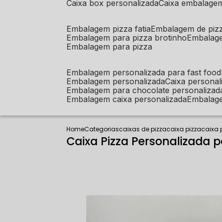
caixa box personalizada
caixa embalage
embalagem pizza fatia
embalagem de piz
embalagem para pizza brotinho
embalag
embalagem para pizza
embalagem personalizada para fast food
embalagem personalizada
caixa person
embalagem para chocolate personalizad
embalagem caixa personalizada
embalag
Home
Categorias
caixas de pizza
caixa pizza
caixa 
Caixa Pizza Personalizada 