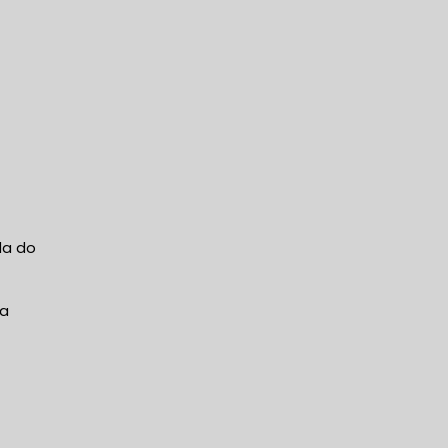
da do
da