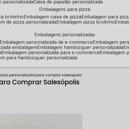
m personalizada
caixa de papelão personalizada
embalagens para pizza
za brotinho
embalagem caixa de pizza
embalagem para pizz
em de pizza personalizada
embalagem pizza brotinho
emba
embalagens personalizadas
embalagem personalizada de e-commerce
embalagem per
alizada embalagem
embalagem hambúrguer personalizada
e
a
embalagem personalizada para e-commerce
embalagem p
em para hambúrguer personalizada
pizza personalizada para comprar salesopolis
para Comprar Salesópolis