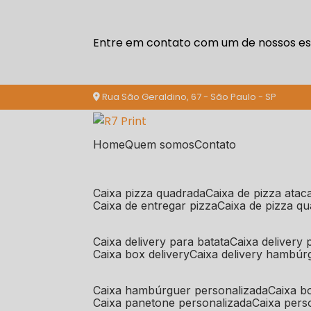
Entre em contato com um de nossos esp
Rua São Geraldino, 67 - São Paulo - SP
Home
Quem somos
Contato
caixa pizza quadrada
caixa de pizza ata
caixa de entregar pizza
caixa de pizza q
caixa delivery para batata
caixa delivery
caixa box delivery
caixa delivery hambúr
caixa hambúrguer personalizada
caixa 
caixa panetone personalizada
caixa per