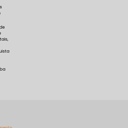
s
m
 de
e
ais,
uista
iba
mento