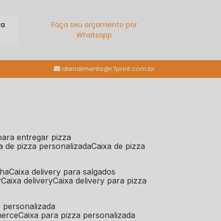
ra
Faça seu orçamento por
Whatsapp
(11) 98784-6664
atendimento@r7print.com.br
 para entregar pizza
xa de pizza personalizada
caixa de pizza
iha
caixa delivery para salgados
y
caixa delivery
caixa delivery para pizza
e personalizada
merce
caixa para pizza personalizada