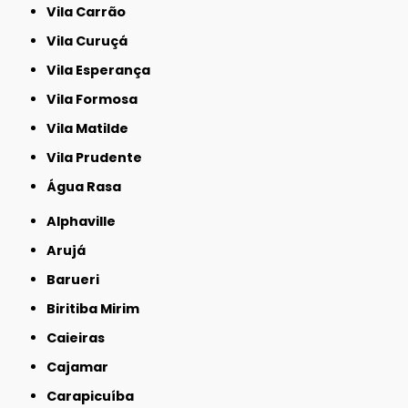
Vila Carrão
Vila Curuçá
Vila Esperança
Vila Formosa
Vila Matilde
Vila Prudente
Água Rasa
Alphaville
Arujá
Barueri
Biritiba Mirim
Caieiras
Cajamar
Carapicuíba