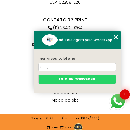
CEP: 02258-220
CONTATO R7 PRINT
(11) 2640-9264
(11) 98784-6664
Olá! Fale agora pelo WhatsApp
atendimento@r7print.com.br
Insira seu telefone
MENU
Home
Quem somos
INICIAR CONVERSA
Contato
Categorias
1
Mapa do site
Copyright © R7 Print. (Lei 9610 de 19/02/1998)
HTML
CSS