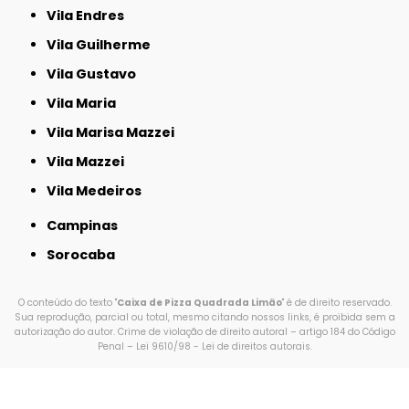
Vila Endres
Vila Guilherme
Vila Gustavo
Vila Maria
Vila Marisa Mazzei
Vila Mazzei
Vila Medeiros
Campinas
Sorocaba
O conteúdo do texto "
Caixa de Pizza Quadrada Limão
" é de direito reservado.
Sua reprodução, parcial ou total, mesmo citando nossos links, é proibida sem a
autorização do autor. Crime de violação de direito autoral – artigo 184 do Código
Penal –
Lei 9610/98 - Lei de direitos autorais
.