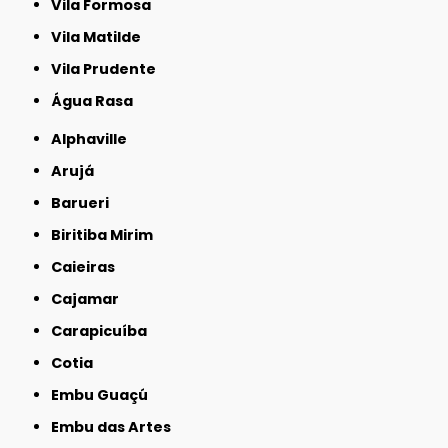
Vila Formosa
Vila Matilde
Vila Prudente
Água Rasa
Alphaville
Arujá
Barueri
Biritiba Mirim
Caieiras
Cajamar
Carapicuíba
Cotia
Embu Guaçú
Embu das Artes