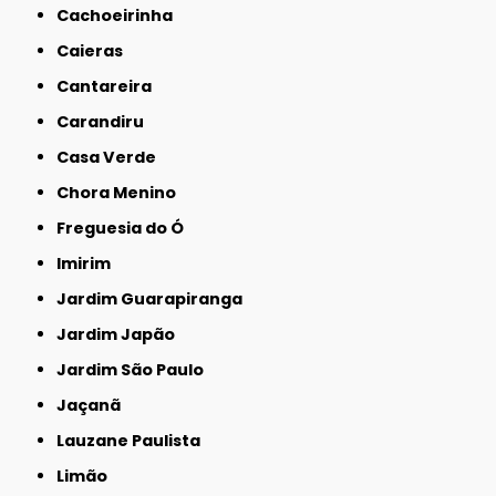
Cachoeirinha
Caieras
Cantareira
Carandiru
Casa Verde
Chora Menino
Freguesia do Ó
Imirim
Jardim Guarapiranga
Jardim Japão
Jardim São Paulo
Jaçanã
Lauzane Paulista
Limão