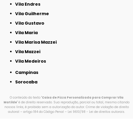
Vila Endres
Vila Guilherme
Vila Gustavo
Vila Maria
Vila Marisa Mazzei
Vila Mazzei
Vila Medeiros
Campinas
Sorocaba
O conteúdo do texto "
Caixa de Pizza Personalizada para Comprar Vila
Matilde
" é de direito reservado. Sua reprodução, parcial ou total, mesmo citando
nossos links, é proibida sem a autorização do autor. Crime de violação de direito
autoral – artigo 184 do Código Penal –
Lei 9610/98 - Lei de direitos autorais
.