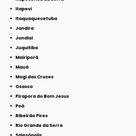
Itapevi
Itaquaquecetuba
Jandira
Jundiaí
Juquitiba
Mairiporã
Mauá
Mogi das Cruzes
Osasco
Pirapora do Bom Jesus
Poá
Ribeirão Pires
Rio Grande da Serra
Salesópolis