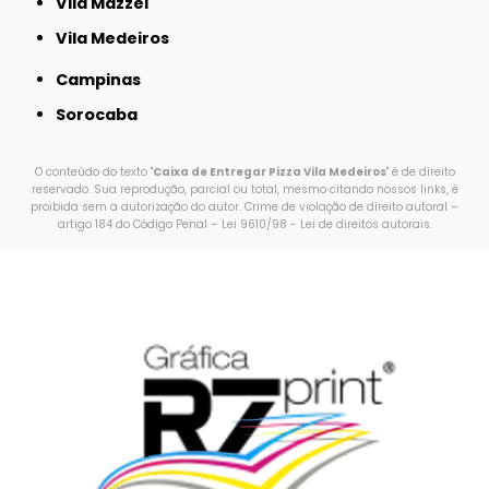
Vila Mazzei
Vila Medeiros
Campinas
Sorocaba
O conteúdo do texto "
Caixa de Entregar Pizza Vila Medeiros
" é de direito
reservado. Sua reprodução, parcial ou total, mesmo citando nossos links, é
proibida sem a autorização do autor. Crime de violação de direito autoral –
artigo 184 do Código Penal –
Lei 9610/98 - Lei de direitos autorais
.