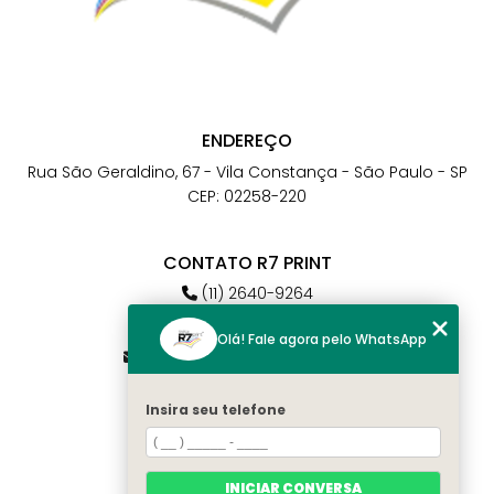
ENDEREÇO
Rua São Geraldino, 67 - Vila Constança - São Paulo - SP
CEP: 02258-220
CONTATO R7 PRINT
(11) 2640-9264
(11) 98784-6664
Olá! Fale agora pelo WhatsApp
atendimento@r7print.com.br
Insira seu telefone
MENU
Home
Quem somos
INICIAR CONVERSA