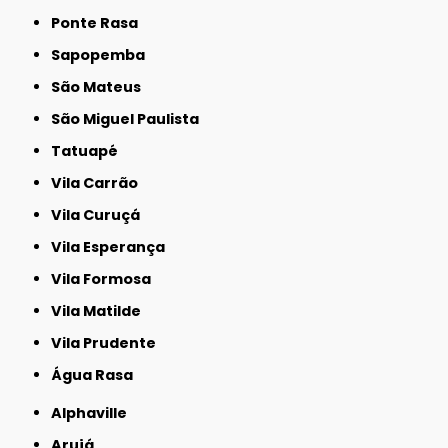
Ponte Rasa
Sapopemba
São Mateus
São Miguel Paulista
Tatuapé
Vila Carrão
Vila Curuçá
Vila Esperança
Vila Formosa
Vila Matilde
Vila Prudente
Água Rasa
Alphaville
Arujá