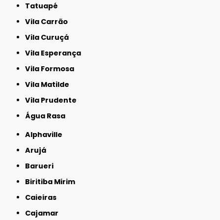
Tatuapé
Vila Carrão
Vila Curuçá
Vila Esperança
Vila Formosa
Vila Matilde
Vila Prudente
Água Rasa
Alphaville
Arujá
Barueri
Biritiba Mirim
Caieiras
Cajamar