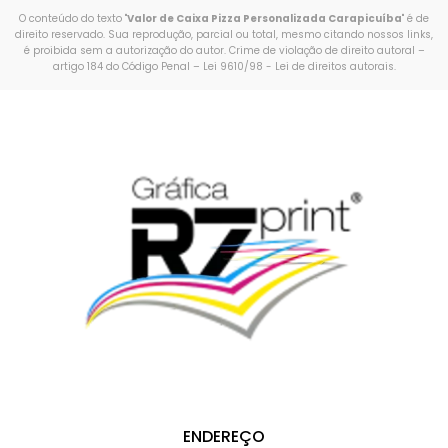
O conteúdo do texto "
Valor de Caixa Pizza Personalizada Carapicuíba
" é de
direito reservado. Sua reprodução, parcial ou total, mesmo citando nossos links,
é proibida sem a autorização do autor. Crime de violação de direito autoral –
artigo 184 do Código Penal –
Lei 9610/98 - Lei de direitos autorais
.
ENDEREÇO