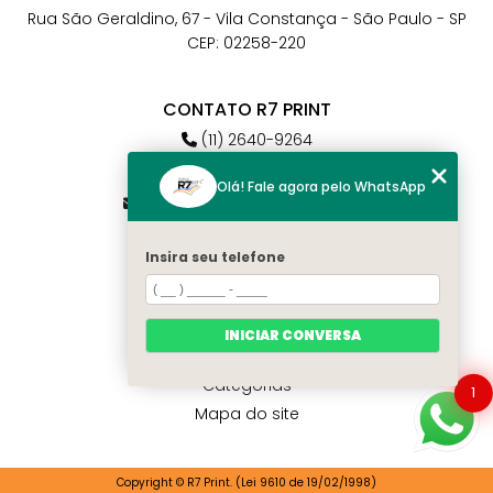
Rua São Geraldino, 67 - Vila Constança - São Paulo - SP
CEP: 02258-220
CONTATO R7 PRINT
(11) 2640-9264
(11) 98784-6664
Olá! Fale agora pelo WhatsApp
atendimento@r7print.com.br
Insira seu telefone
MENU
Home
Quem somos
INICIAR CONVERSA
Contato
Categorias
1
Mapa do site
Copyright © R7 Print. (Lei 9610 de 19/02/1998)