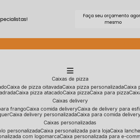
Faça seu orçamento ago
ecialistas!
mesmo
(11) 2640-9264
caixas de pizza
cado
caixa de pizza oitavada
caixa pizza personalizada
caixa
uadrada
caixa pizza atacado
caixa pizza
caixa para pizza
cai
caixas delivery
 para frango
caixa comida delivery
caixa de delivery para esf
guer
caixa delivery personalizada
caixa para comida deliver
caixas personalizadas
bolo personalizada
caixa personalizada para loja
caixa lanch
sonalizada com logomarca
caixa personalizada para e-com