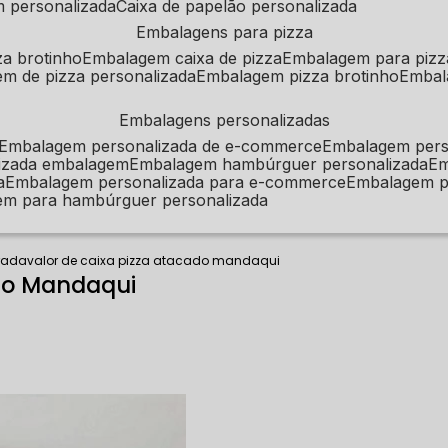
m personalizada
caixa de papelão personalizada
embalagens para pizza
za brotinho
embalagem caixa de pizza
embalagem para pizz
em de pizza personalizada
embalagem pizza brotinho
emba
embalagens personalizadas
embalagem personalizada de e-commerce
embalagem per
alizada embalagem
embalagem hambúrguer personalizada
e
a
embalagem personalizada para e-commerce
embalagem p
em para hambúrguer personalizada
rada
valor de caixa pizza atacado mandaqui
ado Mandaqui