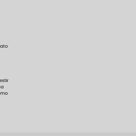
tato
stir
sa
como