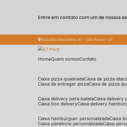
Entre em contato com um de nossos esp
Rua São Geraldino, 67 - São Paulo - SP
Home
Quem somos
Contato
caixa pizza quadrada
caixa de pizza ata
caixa de entregar pizza
caixa de pizza q
caixa delivery para batata
caixa delivery
caixa box delivery
caixa delivery hambúr
caixa hambúrguer personalizada
caixa 
caixa panetone personalizada
caixa per