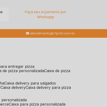
ra
Faça seu orçamento por
Whatsapp
(11) 98784-6664
atendimento@r7print.com.br
 para entregar pizza
xa de pizza personalizada
caixa de pizza
iha
caixa delivery para salgados
y
caixa delivery
caixa delivery para pizza
e personalizada
merce
caixa para pizza personalizada