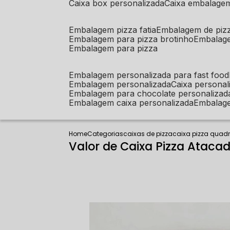
caixa box personalizada
caixa embalage
embalagem pizza fatia
embalagem de piz
embalagem para pizza brotinho
embalag
embalagem para pizza
embalagem personalizada para fast food
embalagem personalizada
caixa person
embalagem para chocolate personalizad
embalagem caixa personalizada
embalag
Home
Categorias
caixas de pizza
caixa pizza quad
Valor de Caixa Pizza Atac