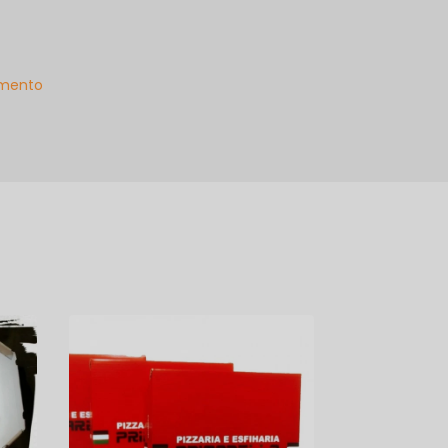
mento