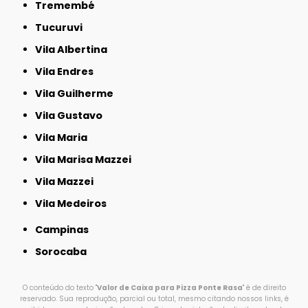
Tremembé
Tucuruvi
Vila Albertina
Vila Endres
Vila Guilherme
Vila Gustavo
Vila Maria
Vila Marisa Mazzei
Vila Mazzei
Vila Medeiros
Campinas
Sorocaba
O conteúdo do texto "
Valor de Caixa para Pizza Ponte Rasa
" é de direito
reservado. Sua reprodução, parcial ou total, mesmo citando nossos links, é