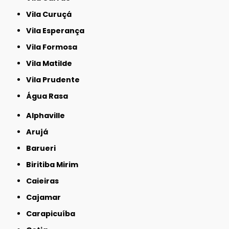
Vila Curuçá
Vila Esperança
Vila Formosa
Vila Matilde
Vila Prudente
Água Rasa
Alphaville
Arujá
Barueri
Biritiba Mirim
Caieiras
Cajamar
Carapicuíba