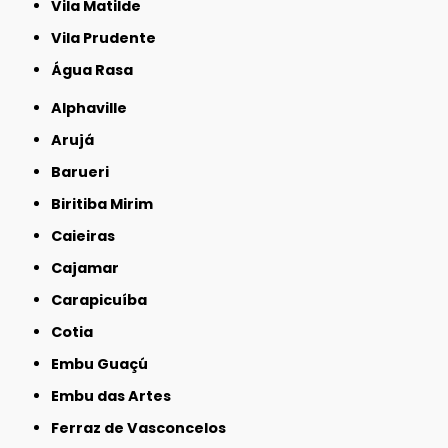
Vila Matilde
Vila Prudente
Água Rasa
Alphaville
Arujá
Barueri
Biritiba Mirim
Caieiras
Cajamar
Carapicuíba
Cotia
Embu Guaçú
Embu das Artes
Ferraz de Vasconcelos