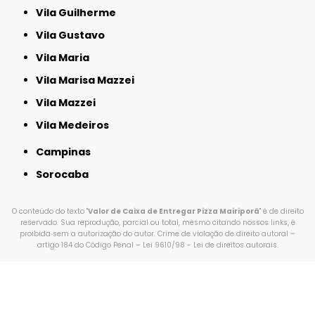
Vila Guilherme
Vila Gustavo
Vila Maria
Vila Marisa Mazzei
Vila Mazzei
Vila Medeiros
Campinas
Sorocaba
O conteúdo do texto "
Valor de Caixa de Entregar Pizza Mairiporã
" é de direito
reservado. Sua reprodução, parcial ou total, mesmo citando nossos links, é
proibida sem a autorização do autor. Crime de violação de direito autoral –
artigo 184 do Código Penal –
Lei 9610/98 - Lei de direitos autorais
.