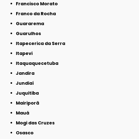
Francisco Morato
Franco da Rocha
Guararema
Guarulhos
Itapecerica da Serra
Itapevi
Itaquaquecetuba
Jandira
Jundiaí
Juquitiba
Mairiporã
Mauá
Mogi das Cruzes
Osasco