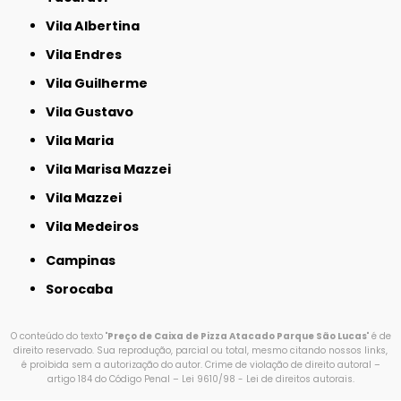
Vila Albertina
Vila Endres
Vila Guilherme
Vila Gustavo
Vila Maria
Vila Marisa Mazzei
Vila Mazzei
Vila Medeiros
Campinas
Sorocaba
O conteúdo do texto "
Preço de Caixa de Pizza Atacado Parque São Lucas
" é de
direito reservado. Sua reprodução, parcial ou total, mesmo citando nossos links,
é proibida sem a autorização do autor. Crime de violação de direito autoral –
artigo 184 do Código Penal –
Lei 9610/98 - Lei de direitos autorais
.