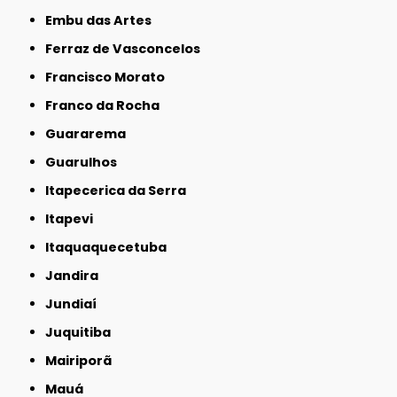
Embu das Artes
Ferraz de Vasconcelos
Francisco Morato
Franco da Rocha
Guararema
Guarulhos
Itapecerica da Serra
Itapevi
Itaquaquecetuba
Jandira
Jundiaí
Juquitiba
Mairiporã
Mauá