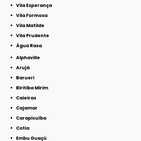
Vila Esperança
Vila Formosa
Vila Matilde
Vila Prudente
Água Rasa
Alphaville
Arujá
Barueri
Biritiba Mirim
Caieiras
Cajamar
Carapicuíba
Cotia
Embu Guaçú