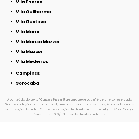
Vila Endres
Vila Guilherme
Vila Gustavo
Vila Maria
Vila Marisa Mazzei
Vila Mazzei
Vila Medeiros
Campinas
Sorocaba
O conteúdo do texto "
Caixas Pizza Itaquaquecetuba
" é de direito reservado.
Sua reprodução, parcial ou total, mesmo citando nossos links, é proibida sem a
autorização do autor. Crime de violação de direito autoral – artigo 184 do Código
Penal –
Lei 9610/98 - Lei de direitos autorais
.