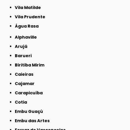
Vila Matilde
Vila Prudente
Água Rasa
Alphaville
Arujá
Barueri
Biritiba Mirim
Caieiras
Cajamar
Carapicuíba
Cotia
Embu Guaçú
Embu das Artes