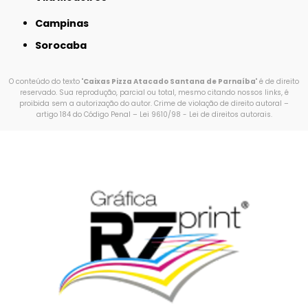
Campinas
Sorocaba
O conteúdo do texto "
Caixas Pizza Atacado Santana de Parnaíba
" é de direito
reservado. Sua reprodução, parcial ou total, mesmo citando nossos links, é
proibida sem a autorização do autor. Crime de violação de direito autoral –
artigo 184 do Código Penal –
Lei 9610/98 - Lei de direitos autorais
.