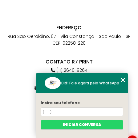
ENDEREÇO
Rua São Geraldino, 67 - Vila Constança - São Paulo - SP
CEP: 02258-220
CONTATO R7 PRINT
(11) 2640-9264
(11) 98784-6664
Olá! Fale agora pelo WhatsApp
atendimento@r7print.com.br
Insira seu telefone
MENU
Home
Quem somos
INICIAR CONVERSA
Contato