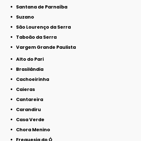
Santana de Parnaíba
Suzano
São Lourenço da Serra
Taboão da Serra
Vargem Grande Paulista
Alto do Pari
Brasilândia
Cachoeirinha
Caieras
Cantareira
Carandiru
Casa Verde
Chora Menino
Freguesia do Ó