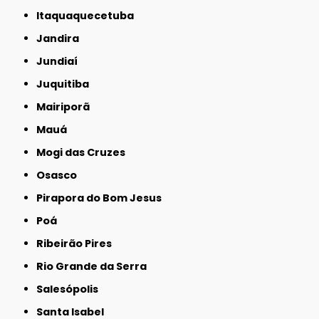
Itaquaquecetuba
Jandira
Jundiaí
Juquitiba
Mairiporã
Mauá
Mogi das Cruzes
Osasco
Pirapora do Bom Jesus
Poá
Ribeirão Pires
Rio Grande da Serra
Salesópolis
Santa Isabel