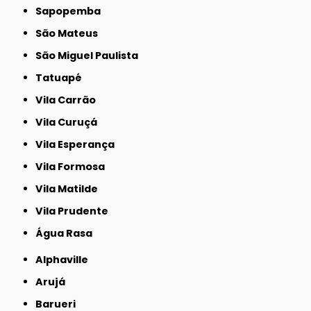
Sapopemba
São Mateus
São Miguel Paulista
Tatuapé
Vila Carrão
Vila Curuçá
Vila Esperança
Vila Formosa
Vila Matilde
Vila Prudente
Água Rasa
Alphaville
Arujá
Barueri