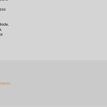
izza
dade,
,
ar
mento