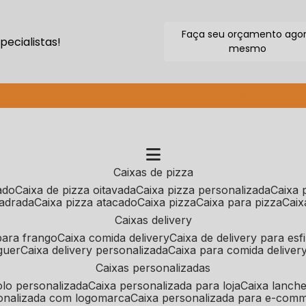
Faça seu orçamento ago
ecialistas!
mesmo
(11) 2640-9264
caixas de pizza
cado
caixa de pizza oitavada
caixa pizza personalizada
caixa
uadrada
caixa pizza atacado
caixa pizza
caixa para pizza
cai
caixas delivery
 para frango
caixa comida delivery
caixa de delivery para esf
guer
caixa delivery personalizada
caixa para comida deliver
caixas personalizadas
bolo personalizada
caixa personalizada para loja
caixa lanch
sonalizada com logomarca
caixa personalizada para e-com