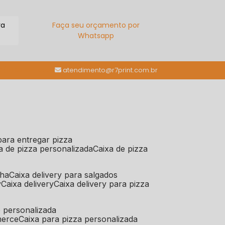
ra
Faça seu orçamento por
Whatsapp
(11) 98784-6664
atendimento@r7print.com.br
 para entregar pizza
xa de pizza personalizada
caixa de pizza
iha
caixa delivery para salgados
y
caixa delivery
caixa delivery para pizza
e personalizada
merce
caixa para pizza personalizada