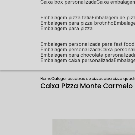
caixa box personalizada
caixa embalage
embalagem pizza fatia
embalagem de piz
embalagem para pizza brotinho
embalag
embalagem para pizza
embalagem personalizada para fast food
embalagem personalizada
caixa person
embalagem para chocolate personalizad
embalagem caixa personalizada
embalag
Home
Categorias
caixas de pizza
caixa pizza quad
Caixa Pizza Monte Carmelo