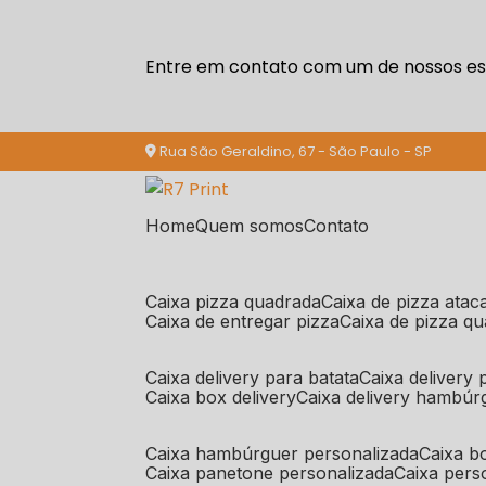
Entre em contato com um de nossos esp
Rua São Geraldino, 67 - São Paulo - SP
Home
Quem somos
Contato
caixa pizza quadrada
caixa de pizza ata
caixa de entregar pizza
caixa de pizza q
caixa delivery para batata
caixa delivery
caixa box delivery
caixa delivery hambúr
caixa hambúrguer personalizada
caixa 
caixa panetone personalizada
caixa per