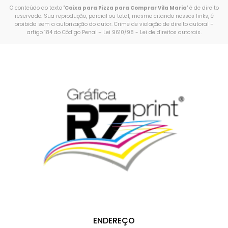
O conteúdo do texto "
Caixa para Pizza para Comprar Vila Maria
" é de direito
reservado. Sua reprodução, parcial ou total, mesmo citando nossos links, é
proibida sem a autorização do autor. Crime de violação de direito autoral –
artigo 184 do Código Penal –
Lei 9610/98 - Lei de direitos autorais
.
ENDEREÇO