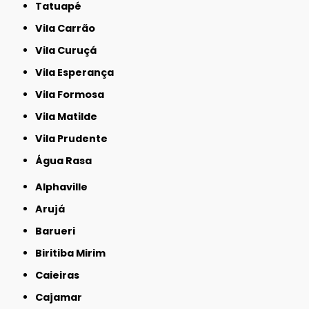
Tatuapé
Vila Carrão
Vila Curuçá
Vila Esperança
Vila Formosa
Vila Matilde
Vila Prudente
Água Rasa
Alphaville
Arujá
Barueri
Biritiba Mirim
Caieiras
Cajamar