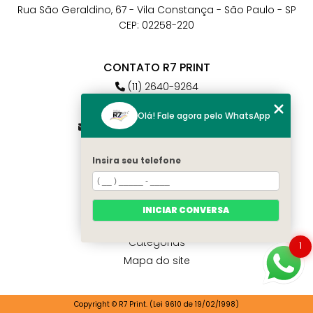
Rua São Geraldino, 67 - Vila Constança - São Paulo - SP
CEP: 02258-220
CONTATO R7 PRINT
(11) 2640-9264
(11) 98784-6664
Olá! Fale agora pelo WhatsApp
atendimento@r7print.com.br
Insira seu telefone
MENU
Home
Quem somos
INICIAR CONVERSA
Contato
Categorias
1
Mapa do site
Copyright © R7 Print. (Lei 9610 de 19/02/1998)