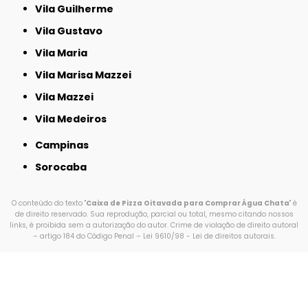
Vila Guilherme
Vila Gustavo
Vila Maria
Vila Marisa Mazzei
Vila Mazzei
Vila Medeiros
Campinas
Sorocaba
O conteúdo do texto "
Caixa de Pizza Oitavada para Comprar Água Chata
" é
de direito reservado. Sua reprodução, parcial ou total, mesmo citando nossos
links, é proibida sem a autorização do autor. Crime de violação de direito autoral
– artigo 184 do Código Penal –
Lei 9610/98 - Lei de direitos autorais
.