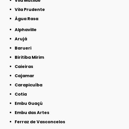
Vila Matilde
Vila Prudente
Água Rasa
Alphaville
Arujá
Barueri
Biritiba Mirim
Caieiras
Cajamar
Carapicuíba
Cotia
Embu Guaçú
Embu das Artes
Ferraz de Vasconcelos